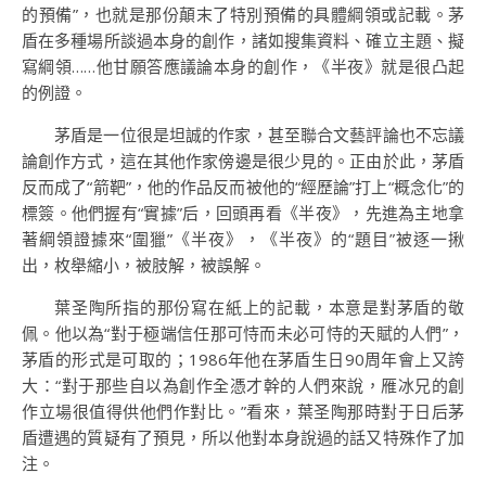
的預備”，也就是那份顛末了特別預備的具體綱領或記載。茅
盾在多種場所談過本身的創作，諸如搜集資料、確立主題、擬
寫綱領……他甘願答應議論本身的創作，《半夜》就是很凸起
的例證。
茅盾是一位很是坦誠的作家，甚至聯合文藝評論也不忘議
論創作方式，這在其他作家傍邊是很少見的。正由於此，茅盾
反而成了“箭靶”，他的作品反而被他的“經歷論”打上“概念化”的
標簽。他們握有“實據”后，回頭再看《半夜》，先進為主地拿
著綱領證據來“圍獵”《半夜》，《半夜》的“題目”被逐一揪
出，枚舉縮小，被肢解，被誤解。
葉圣陶所指的那份寫在紙上的記載，本意是對茅盾的敬
佩。他以為“對于極端信任那可恃而未必可恃的天賦的人們”，
茅盾的形式是可取的；1986年他在茅盾生日90周年會上又誇
大：“對于那些自以為創作全憑才幹的人們來說，雁冰兄的創
作立場很值得供他們作對比。”看來，葉圣陶那時對于日后茅
盾遭遇的質疑有了預見，所以他對本身說過的話又特殊作了加
注。