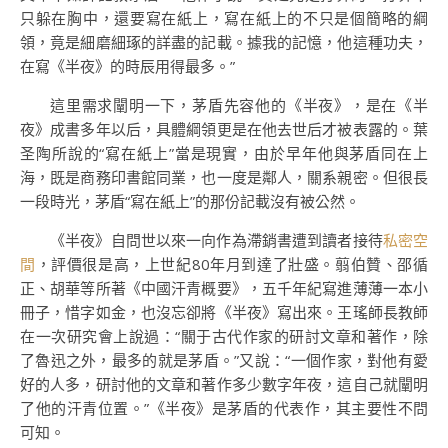
只躲在胸中，還要寫在紙上，寫在紙上的不只是個簡略的綱
領，竟是細磨細琢的詳盡的記載。據我的記憶，他這種功夫，
在寫《半夜》的時辰用得最多。”
這里需求闡明一下，茅盾先容他的《半夜》，是在《半
夜》成書多年以后，具體綱領更是在他去世后才被表露的。葉
圣陶所說的“寫在紙上”當是現實，由於早年他與茅盾同在上
海，既是商務印書館同業，也一度是鄰人，關系親密。但很長
一段時光，茅盾“寫在紙上”的那份記載沒有被公然。
《半夜》自問世以來一向作為滯銷書遭到讀者接待
私密空
間
，評價很是高，上世紀80年月到達了壯盛。翦伯贊、邵循
正、胡華等所著《中國汗青概要》，五千年紀寫進薄薄一本小
冊子，惜字如金，也沒忘卻將《半夜》寫出來。王瑤師長教師
在一次研究會上說過：“關于古代作家的研討文章和著作，除
了魯迅之外，最多的就是茅盾。”又說：“一個作家，對他有愛
好的人多，研討他的文章和著作多少數字年夜，這自己就闡明
了他的汗青位置。”《半夜》是茅盾的代表作，其主要性不問
可知。