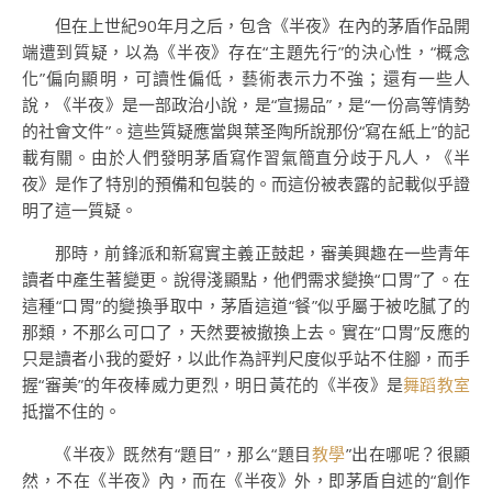
但在上世紀90年月之后，包含《半夜》在內的茅盾作品開
端遭到質疑，以為《半夜》存在“主題先行”的決心性，“概念
化”偏向顯明，可讀性偏低，藝術表示力不強；還有一些人
說，《半夜》是一部政治小說，是“宣揚品”，是“一份高等情勢
的社會文件”。這些質疑應當與葉圣陶所說那份“寫在紙上”的記
載有關。由於人們發明茅盾寫作習氣簡直分歧于凡人，《半
夜》是作了特別的預備和包裝的。而這份被表露的記載似乎證
明了這一質疑。
那時，前鋒派和新寫實主義正鼓起，審美興趣在一些青年
讀者中產生著變更。說得淺顯點，他們需求變換“口胃”了。在
這種“口胃”的變換爭取中，茅盾這道“餐”似乎屬于被吃膩了的
那類，不那么可口了，天然要被撤換上去。實在“口胃”反應的
只是讀者小我的愛好，以此作為評判尺度似乎站不住腳，而手
握“審美”的年夜棒威力更烈，明日黃花的《半夜》是
舞蹈教室
抵擋不住的。
《半夜》既然有“題目”，那么“題目
教學
”出在哪呢？很顯
然，不在《半夜》內，而在《半夜》外，即茅盾自述的“創作