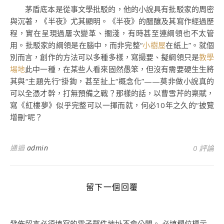
茅盾底本是從事文學批駁的，他的小說具有批駁家的周密
與沉著，《半夜》尤其顯明。《半夜》的醞釀及其寫作經過歷
程，實在呈現過屢次變革、擱淺，有時甚至連綱領也不太管
用。批駁家的綱領是在腦中，而非完整“
小樹屋
在紙上”。就個
別而言，創作的方法可以多種多樣，寫撮要、擬綱領只是
教學
場地
此中一種，在某些人看來固然愚笨，但沒有需要硬生生將
其與“主題先行”掛鉤，甚至扯上“概念化”——莫非做小說真的
可以全憑才幹，打無預備之戰？那樣的話，以曹雪芹的稟賦，
寫《紅樓夢》似乎完整可以一揮而就，何必10年之久的“披覽
增刪”呢？
通過
admin
0 評論
留下一個回覆
發佈留言必須填寫的電子郵件地址不會公開。
必填欄位標示