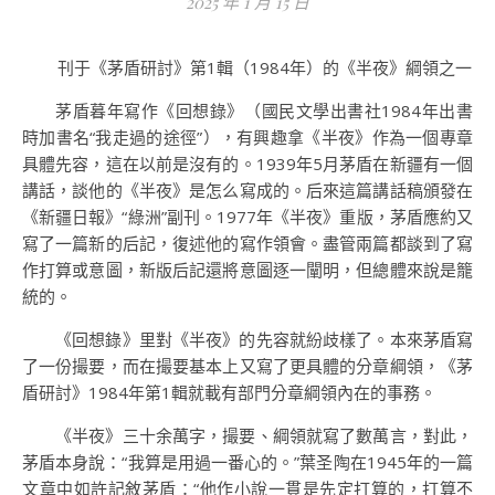
2025 年 1 月 15 日
刊于《茅盾研討》第1輯（1984年）的《半夜》綱領之一
茅盾暮年寫作《回想錄》（國民文學出書社1984年出書
時加書名“我走過的途徑”），有興趣拿《半夜》作為一個專章
具體先容，這在以前是沒有的。1939年5月茅盾在新疆有一個
講話，談他的《半夜》是怎么寫成的。后來這篇講話稿頒發在
《新疆日報》“綠洲”副刊。1977年《半夜》重版，茅盾應約又
寫了一篇新的后記，復述他的寫作領會。盡管兩篇都談到了寫
作打算或意圖，新版后記還將意圖逐一闡明，但總體來說是籠
統的。
《回想錄》里對《半夜》的先容就紛歧樣了。本來茅盾寫
了一份撮要，而在撮要基本上又寫了更具體的分章綱領，《茅
盾研討》1984年第1輯就載有部門分章綱領內在的事務。
《半夜》三十余萬字，撮要、綱領就寫了數萬言，對此，
茅盾本身說：“我算是用過一番心的。”葉圣陶在1945年的一篇
文章中如許記敘茅盾：“他作小說一貫是先定打算的，打算不