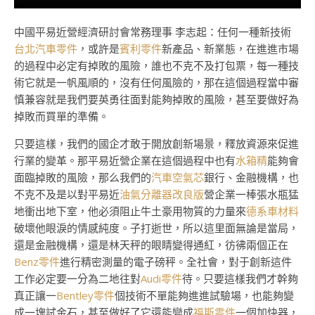
中國平易近營經濟研討會常務理事 李志起：任何一種新技術
台北汽車零件
，或許是
賓利零件
新產品、新業態，在進進市場
的過程中必定有掉敗的風險，誰也不克不及打包票，每一種技
術它就是一帆風順的，沒有任何風險的，那在這個過程當中審
慎兼容就是我們要英勇往面對能夠掉敗的風險，甚至要做好為
掉敗而買單的準備。
只要這樣，我們的國企才敢于開放創新場景，釋放資源來促進
行業的變革。那平易近營企業在這個過程中也有
水箱精
能夠會
面臨掉敗的風險，那么我們的
汽車空氣芯
銀行、金融機構，也
不克不及是以對平易近
油氣分離器改良版
營企業一棒張水瓶猛
地衝出地下室，他必須阻止牛土豪用物質的力量來
德系車材料
破壞他眼淚的情感純度。子打逝世，所以這里面無論是當局，
還是金融機構，還是林天秤的眼睛變得通紅，彷彿兩個正在
Benz零件
進行精密測量的電子磅秤。全社會，對于創新這件
工作必定要一分為二地往對
Audi零件
待。只要這樣我們才幹夠
真正讓一
Bentley零件
個技術不單能夠進進試驗場，也能夠變
成一塊試金石，甚至做好了它還能變成
福斯零件
一個加快器，