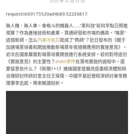
2025 年 11 月 15 日
requestId:69175520ad4b89.52230817.
無人機、無人車、會格斗的機器人……“黑科技”若何早點日照進
現實？作為連接技術和產業、買通研發和市場的橋梁，“場景”
這個新詞，怎么
汽車冷氣芯
就成了“熱詞”？近日發布的《關于
加速場景培養和開放推動新場景年夜規模應用的實施意見》，
初次在國家層面對場景培養開放進行系統安排。若何對待這份
《實施意見》的主要性？
BMW零件
在落地實施的過程中，還
要留意些什么？《新聞1+1》連線國家發展改造委經濟體制與
治理研討所研討室主任王琛偉、中國平易近營經濟研討會常務
理事李志起，帶來解讀剖析。