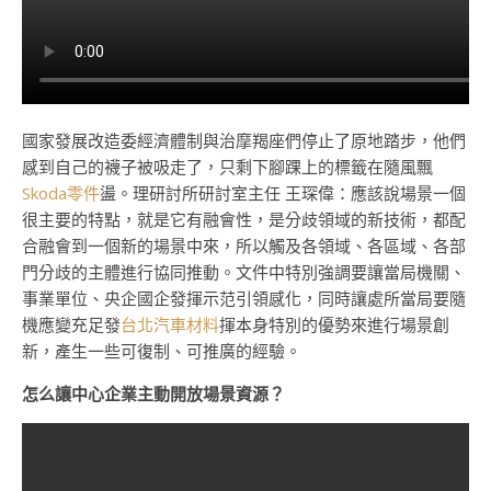
國家發展改造委經濟體制與治摩羯座們停止了原地踏步，他們
感到自己的襪子被吸走了，只剩下腳踝上的標籤在隨風飄
Skoda零件
盪。理研討所研討室主任 王琛偉：應該說場景一個
很主要的特點，就是它有融會性，是分歧領域的新技術，都配
合融會到一個新的場景中來，所以觸及各領域、各區域、各部
門分歧的主體進行協同推動。文件中特別強調要讓當局機關、
事業單位、央企國企發揮示范引領感化，同時讓處所當局要隨
機應變充足發
台北汽車材料
揮本身特別的優勢來進行場景創
新，產生一些可復制、可推廣的經驗。
怎么讓中心企業主動開放場景資源？