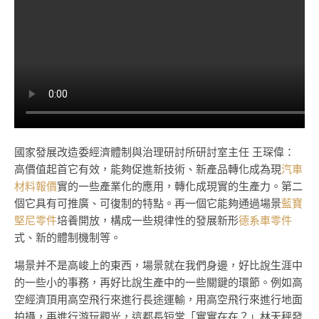
國家發展改造委經濟體制與治理研討所研討室主任 王琛偉：
高價值起首它有效，能夠促進新技術、新產品轉化成為現
汽車
材料報價
實的一些產業化的應用，轉化成現實的生產力。第二
個它具有可推廣、可復制的特點。再一個它能夠通過場景
藍寶
堅尼零件
培養開放，構成一些規律性的發展新形
德系車零件
式、新的體制機制等。
場景并不是高峻上的東西，場景就在我們身邊，好比說生涯中
的一些小的事務，再好比說生產中的一些關鍵的環節。例如高
空經濟頂用高空飛行來進行長途運輸，用高空飛行來進行地面
拍攝，再進行游玩觀光，這都長短常「實實在在？」林天秤發