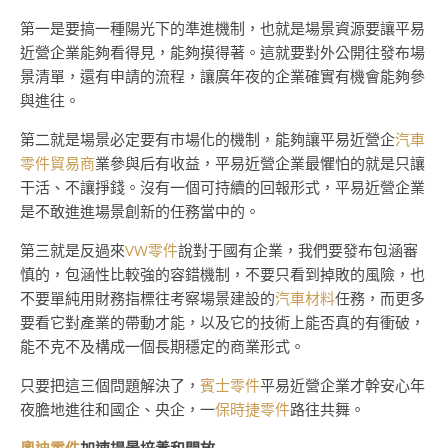
第一是要搞一種陽光下的準進機制，也就是場景資源要讓平易
近營企業能夠看得見，能夠摸得著。這就要對外公開往發布場
景清單，還有申請的流程，讓廣年夜的企業確實有機會能夠參
與進往。
第二就是場景必定要有市場化的機制，能夠讓平易近營企
汽車
零件貿易商
業參與后有收益，平易近營企業最懼怕的就是只讓
干活、不讓掙錢。沒有一個可持續的回報形式，平易近營企業
是不敢進進場景創新的任務當中的。
第三就是反過來
VW零件
說對于國有企業，我們要發布包涵審
慎的，包涵性比較強的容錯機制，不要只看到掉敗的風險，也
不要單純用財務指標往考察場景建設的
汽車材料
任務，而更多
要看它對產業的帶動才能，以及它的技術上能否真的有衝破，
能不克不及構成一個長期穩定的商業形式。
只要把這三個問題解決了，
賓士零件
平易近營企業才幹安心年
夜膽地進往和國企、央企，一
保時捷零件
路往共舞。