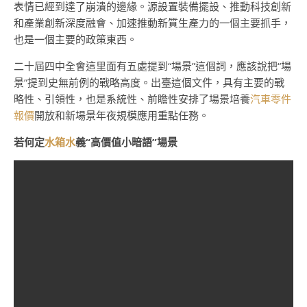
表情已經到達了崩潰的邊緣。源設置裝備擺設、推動科技創新
和產業創新深度融會、加速推動新質生產力的一個主要抓手，
也是一個主要的政策東西。
二十屆四中全會這里面有五處提到“場景”這個詞，應該說把“場
景”提到史無前例的戰略高度。出臺這個文件，具有主要的戰
略性、引領性，也是系統性、前瞻性安排了場景培養
汽車零件
報價
開放和新場景年夜規模應用重點任務。
若何定
水箱水
義“高價值小暗語”場景