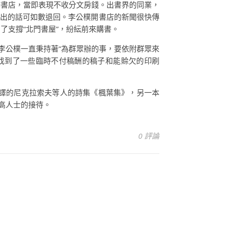
辦書店，當即表現不收分文房錢。出書界的同業，
不出的話可如數退回。李公樸開書店的新聞很快傳
了支撐“北門書屋”，紛紜前來購書。
李公樸一直秉持著“為群眾辦的事，要依附群眾來
找到了一些臨時不付稿酬的稿子和能賒欠的印刷
譯的尼克拉索夫等人的詩集《楓葉集》，另一本
高人士的接待。
0 評論