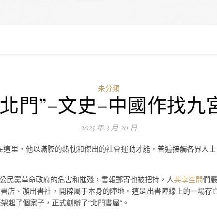
未分類
“北門”–文史–中國作找九
2025 年 3 月 20 日
。在這里，他以滿腔的熱忱和傑出的社會運動才能，普遍接觸各界人
公民黨革命政府的危害和摧殘，書報郵寄也被把持，人
共享空間
們
書店、辦出書社，開辟屬于本身的陣地。這是出書陣線上的一場存亡搏
架起了個案子，正式創辦了“北門書屋”。