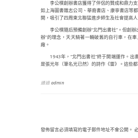
李公樸創辦書店獲得了伴侶的贊成和鼎力支
如上海圖書雜志公司、華裔書店、康寧書店等都
開，吸引了四周東北聯猛進步師生及社會提高人
李公樸隨后預備創辦“北門出書社”。但創
辦”的理念，天天騎著一輛破舊的自行車，在
廠。
1943年，“北門出書社”終于開端運作。出
是張光年（筆名光已然）的詩作《雷》。這些都
通過
admin
發佈留言必須填寫的電子郵件地址不會公開。