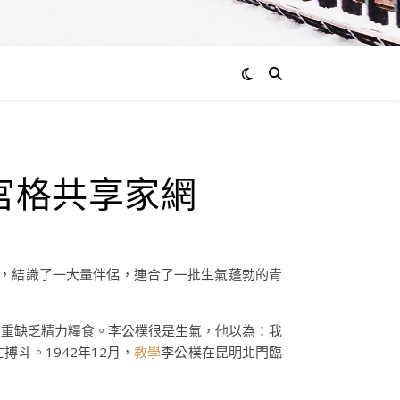
宮格共享家網
士，結識了一大量伴侶，連合了一批生氣蓬勃的青
嚴重缺乏精力糧食。李公樸很是生氣，他以為：我
斗。1942年12月，
教學
李公樸在昆明北門臨