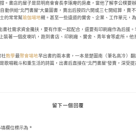
撐。書店的屋子是昆明商會會長李琢庵的房產，當他了解李公樸要
自動供給“北門書屋”大量圖書，賣出后按四六開或三七開結算，賣
士的常常幫
瑜伽場地
襯。甚至一些遠道的黌舍、企業、工作單元，為
辦出書社需求資金攙扶，要有作家一起配合，還要有印刷廠作為后援。
車上裝著一個皮喇叭，跑到書店、印刷廠、黌舍、青年會等處所。他
書社
教學
最
聚會場地
早出書的兩本書，一本是楚圖南（筆名高冷）翻
是歌唱戰斗和重生活的詩篇，出書后直接在“北門書屋”發賣，深受提
留下一個回覆
必填欄位標示為
*