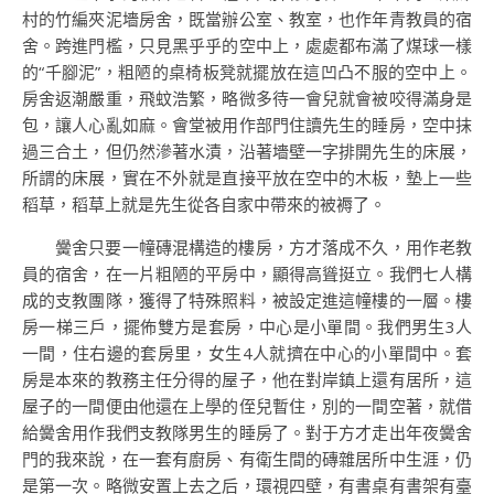
村的竹編夾泥墻房舍，既當辦公室、教室，也作年青教員的宿
舍。跨進門檻，只見黑乎乎的空中上，處處都布滿了煤球一樣
的“千腳泥”，粗陋的桌椅板凳就擺放在這凹凸不服的空中上。
房舍返潮嚴重，飛蚊浩繁，略微多待一會兒就會被咬得滿身是
包，讓人心亂如麻。會堂被用作部門住讀先生的睡房，空中抹
過三合土，但仍然滲著水漬，沿著墻壁一字排開先生的床展，
所謂的床展，實在不外就是直接平放在空中的木板，墊上一些
稻草，稻草上就是先生從各自家中帶來的被褥了。
黌舍只要一幢磚混構造的樓房，方才落成不久，用作老教
員的宿舍，在一片粗陋的平房中，顯得高聳挺立。我們七人構
成的支教團隊，獲得了特殊照料，被設定進這幢樓的一層。樓
房一梯三戶，擺佈雙方是套房，中心是小單間。我們男生3人
一間，住右邊的套房里，女生4人就擠在中心的小單間中。套
房是本來的教務主任分得的屋子，他在對岸鎮上還有居所，這
屋子的一間便由他還在上學的侄兒暫住，別的一間空著，就借
給黌舍用作我們支教隊男生的睡房了。對于方才走出年夜黌舍
門的我來說，在一套有廚房、有衛生間的磚雜居所中生涯，仍
是第一次。略微安置上去之后，環視四壁，有書桌有書架有臺