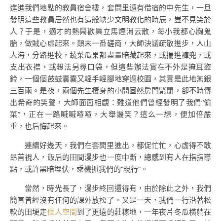
進進我們地點的教員宿舍樓，套間里還有借宿的中先生，一旦
發明這些教員居然也有這般缺少文明教化的時辰，豈不見笑於
人？于是，適才的熱鬧歡樂立馬煙消云散，每小我都心胸鬼
胎，做賊心虛起來。顛末一番磋商，大師決議疏散進步，人山
人海，分路進校，蔬菜瓜果都盡量暗藏起來，或揣進褲兜，或
支出衣襟，或想法另尋口袋，但這些辦法實在不外是掩耳盜
鈴，一個個鼓鼓囊囊又輕手輕腳地穿過校園，其實是此地無銀
三百兩。是夜，兩個先生棲身的小間固然房門緊閉，卻不時傳
出希奇的笑聲，大師面面相覷：難道他們曾經發明了我們“偷
菜”，正在一路嘁嘁喳喳，大舉譏笑？這么一想，便加倍嚴
重，也后悔起來。
連續好幾天，我們在套間里進出，都促忙忙，心虛得不敢
昂首視人，飯后的田間漫步也一度中斷，總感到有人在指指導
點，或許黑暗埋伏，乘機抓我們的“現行”。
當然，時光長了，漫步終回還得有，由於除此之外，我們
簡直曾經沒有任何的課外放松了。又是一天，我們一行沿著松
軟的田埂走
個人空間
到了更遠的莊稼地，一年夜片冬瓜橫躺在