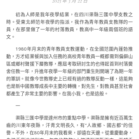
2025 年 3 月 22 日
初為人師是我年夜學結業，在四川渠縣三匯中學支教之
時。受東北師范年夜學的指派，我作為青年教員支教隊的一
員，在那里做了一年的村落教員，教高中一年級兩個班的語
文。
1980年月末的青年教員支教運動，在全國范圍內蓬勃推
動，方才結業餐與加入任務的高校青年教員一概都需到偏僻山
區或鄉村聲援下層教導，應屆考取研討生的也得起首到村落黌
舍任教一年，升進年夜學一年級的部門重生則開端了為期一年
的軍訓。就像今世教導史上已經有過的教導反動一樣，這能夠
也是新中國教導成長中主要的轉機，對先生，對教員甚至社會
都產生了非常主要的影響。在我小我，也是這般。
一
渠縣三匯中學是達州市的重點中學。渠縣是擁有近百萬生
齒的川東年夜縣，汗青文明長久，有“人故鄉、國古都”的佳
譽。不外，在80年月末的我看來，卻遠在天邊。從重慶動身，