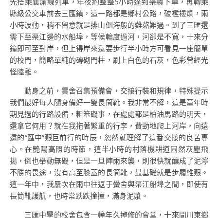
先搭乘襄渝線列車，年夜約整整5小時達到渠縣下車，再轉乘
縣級公交車前去三匯鎮，這一路都是鄉村公路，破襤褸爛，兩
小時波動，稍不留意就是排山倒海般的難熬難過。到了三匯還
需下至渠江邊的水船埠，等候輪度過河，河卻是不寬，十來分
鐘即可至對岸，但上得岸來還要步行半小時方可看見一座簡單
的校門，簡略單純的磚砌門柱，刷上白色的石灰，色彩曾經光
怪陸離。
動身之前，黌舍召集預備會，交接行裝和規律，特殊提示
我們最好每人隨身備好一雙長筒靴。我非常不解，這是童年時
期見過的行路設備，粗笨礙事，在處處都是柏油馬路的明天，
還拿它何用？就在我拖著繁重的行李，費勁地爬上河岸，向遠
遠的“匯中”艱巨前行的時辰，忽然就理解了這番交接的良苦專
心。在艷陽高照的時節，這半小時的村落機耕道固然灰塵飛
揚，倒也舉動無礙，但是一旦陣雨來襲，則很快就釀成了泥濘
不勝的畏途，沒有高至膝蓋的長筒靴，最基礎就是步履維艱。
這一年中，我屢次在雨中往返于黌舍與渠江船埠之間，即使有
長筒靴護航，也時常跌跌撞撞，滿身泥漿。
三匯中學的校舍包含一幢年久掉修的會堂，十來間川東鄉