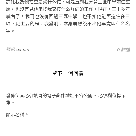
許托我為他在重慶幫什么忙，可是直到我分開三匯中學前往重
慶，也沒有見他來找我交接什么詳細的工作。現在，三十多年
曩昔了，我再也沒有回過三匯中學，也不知他能否還住在三
匯，更主要的是，我發明，本身居然說不出他畢竟叫什么名
字。
通過
admin
0 評論
留下一個回覆
發佈留言必須填寫的電子郵件地址不會公開。
必填欄位標示
為
*
顯示名稱
*