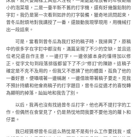
床展，就只要兩樣工具惹人注視，一是處處堆放著的年夜鉅細
小的泡菜壇，二是一臺半新不舊的打字機，還有好幾盤鉛制的
字釘。我仍是第一次看到如許的打字裝備，獵奇地訊問起來，
曾冬瓜耐煩地對我講授了一番，還鼓動我現學現用，用機械打
出一段話來。
可是，當看到曾冬瓜為我打好的稿子時，我掃興了，原稿
中的很多字在字釘中都沒有，滿篇呈現了不少的空缺，並且這
位老兄還自作主意，一邊打字，一邊依據本身的懂得加以修
正，從字文句到段落排版都留下了不少“修訂”的陳跡。這稿子
確定是不克不及用的，但我又不愿拂了他的體面，孤負了他的
一番好意，便囁嚅著一邊稱謝，一邊借故帶著稿子要走。見我
不預計持續和他會商稿子的打字題目，曾冬瓜從適才的喜悅轉
為顯明的掉落，訕訕地和我告了別。
以后，我再也沒有找過曾冬瓜打字，他也再不提打字的工
作，但偶然在食堂見了，仍是熱忱地問我要不要他泡的蘿卜和
仔姜。
我已經猜想曾冬瓜這么熱忱是不是有什么工作要找我，或