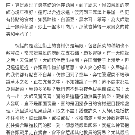
陣，算是處理了最基礎的保存題目。到了周末，假如當班的廚
師心境年夜好，還可以舍近求遠，渡河到三匯鎮上采辦一些更
有特點的食材，如豬蹄髈、白蕓豆、黑木耳，等等，為大師燉
上一鍋蹄花湯，炒上一盤木耳肉片，那就會博得一眾男女的贊
美和奉承了！
惋惜的是渡江街上的食材仍是無限，包含蔬菜的種類也不
敷豐盛，常常讓當班的廚師左支右絀，頗多遲疑。有一天晚飯
之后，天氣尚早，大師結伴走出校園，在田間巷子上漫步。但
見遠遠近近，各類農作物郁郁蔥蔥，令人爽心好看，久居城市
的我們都有點喜不自禁，仿佛回到了童年，奔忙騰躍間不竭辨
識草木之名，正在亢奮之中，不知誰說了一句：這不處處都是
瓜果蔬菜，種類多多嗎？我們何不趁著夜色拔幾棵歸去呢！此
言一出，大師又驚又喜，驚的是這種行動無異于偷盜，假如被
人發明，豈不是顏面喪盡，喜的是困擾多日的食材題目輕松處
理，這里遍地瓜果蔬菜，取之不盡！猶豫許久，大師仍是抵抗
不住引誘，紛紜脫手，或摘或拔，收獲滿滿。當大師歡聲笑語
前往黌舍踏進校門的那一刻，卻忽然嚴重起來，就這么拎著抱
著各類戰果走在黌舍，會不會惹起其他教員的猜忌？尤其最后