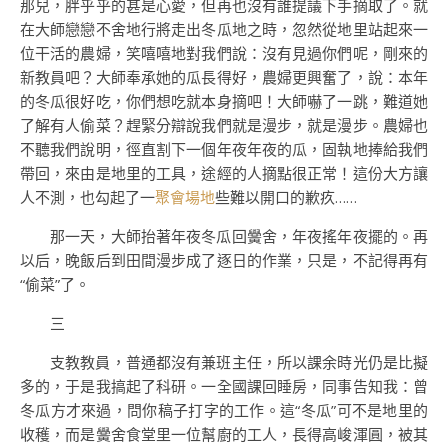
那兒，胖乎乎的甚是心愛，但再也沒有誰提議下手摘取了。就
在大師戀戀不舍地行將走出冬瓜地之時，忽然從地里站起來一
位干活的農婦，笑嘻嘻地對我們說：沒有見過你們呢，剛來的
新教員吧？大師奉承她的瓜長得好，農婦更興奮了，說：本年
的冬瓜很好吃，你們想吃就本身摘吧！大師嚇了一跳，難道她
了解有人偷菜？趕緊分辯說我們就是漫步，就是漫步。農婦也
不聽我們說明，徑直割下一個年夜年夜的瓜，固執地捧給我們
帶回，來由是地里的工具，途經的人摘點很正常！這份大方讓
人不測，也勾起了一
聚會場地
些難以開口的歉疚……
那一天，大師抬著年夜冬瓜回黌舍，年夜搖年夜擺的。再
以后，晚飯后到田間漫步成了逐日的作業，只是，不記得再有
“偷菜”了。
三
支教教員，普通都沒有兼班主任，所以課余時光仍是比擬
多的，于是我搞起了科研。一全國課回睡房，同事告知我：曾
冬瓜方才來過，問你稿子打字的工作。這“冬瓜”可不是地里的
收穫，而是黌舍食堂里一位幫廚的工人，長得高峻渾圓，被其