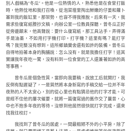
別人戲稱為“冬瓜”。他是一位熱情的人，熟悉他是在食堂打飯
時，他熱忱地和我打召喚，從泡菜壇里掏出鮮嫩的仔姜和蘿卜
塞到我的飯缸里，那架勢，也容不得我推脫。后來有一天，我
需求些復寫紙謄抄文稿，向辦公室一位教員探聽，曾冬瓜正好
從旁邊顛末，他高聲說：要什么復寫紙，那工具沾手，弄得滿
手是油墨，不如用打字機打印。打字機？這里有嗎？能打字
嗎？我完整沒有想到，這所鄉鎮黌舍還有如許的裝備。曾冬瓜
自得地拍著本身的胸脯說：怎么沒有，就是我擔任打字！這其
實讓我年夜吃一驚，沒有料到一位食堂的工人還兼著如許的高
等事務。
曾冬瓜是個急性質，當即向我要稿，說放工后就開打，我
反倒有點遲疑了，一是貿然將本身新寫的手稿交給一位并不年
夜熟的人不太安心，別的從心里也有點猜忌他的打字才能。可
是經不住他的屢次催要，就將一篇復寫過的舊作交了曩昔，心
中也不抱多年夜的等待。沒想到他居然很快就打字完成，還來
找我往校訂。
我找到了曾冬瓜的居處，一間最粗陋不外的小平房，除了