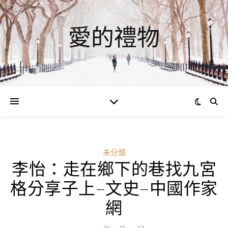
愛的禮物
未分類
李怡：走在鄉下的巷找九宮
格分享子上–文史–中國作家
網