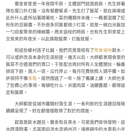
黌舍食堂是一年夜間平房，主體部門就是廚房，先生排著
隊在窗口外打飯，沒有餐廳餐桌，先生打了飯菜，就在操場或
此外什么處所站著蹲著吃。菜的種類并未幾，一概都混雜了紅
彤彤的豆瓣醬，不外很多同窗都很少打菜，就是一碗白米飯加
一勺自家帶來的辣椒醬。周末返校的時辰，也有先生到食堂上
交背來的年夜米，以此換取飯票，打飯就餐。
和這些鄉村孩子比擬，我們究竟曾經有了
聚會場地
薪水，
可以或許改良本身的生涯前提。幾天以后，大師都表現食堂的
飯菜不合適我們的胃口，于是配合商討所有人全體開伙，輪番
排班下廚，兩人一班，瓜代停止，每月花費依照人頭平攤。如
許保持不懈
家教
，居然撐過了一年。除了備課上課，大師也多
了些費心的事項，每頓吃什么，米面肉菜，油鹽醬醋，都得設
定和盤算。
大師都是從城市離開村落生涯，一系列新的生涯題目陸陸
續續呈現了，好在都慢慢取得了對於的措施。
起首是飲水題目。黌舍有自來水，可是我們很快發明，這
水時清時濁，尤其雨后洪水流過州河，接進碗中的水竟有小半