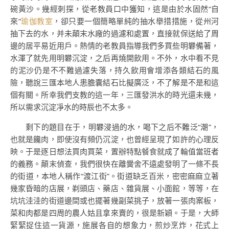
碗黃沙。幾經刺探，從老教員口中獲知，這是由於水固然“自
來”
瑜伽教室
，卻只要一個簡略單純的抽水舉措措施，從州河
抽下去的水，并未顛末水廠的過濾和處置，直接就保送給了周
邊的居平易近用戶。熱情的老教員指導我們多買些明礬備著，
水渾了就先用明礬沉淀，之后再燒開飲用。不外，水中看不見
的泥沙仍是不不難過濾失落，持久飲用會增添各類結石的風
險，聽說三匯本地人患膽囊結石比擬廣泛，不了解是不是和這
個有關。所幸我們支教的這一年，三匯發洪水的時光還未幾，
所以需求沉淀凈水的時辰也不太多。
剩下的題目在于，明礬浸過的水，喝下之后不難泛“潮”，
也就是饞肉，即使沒有頻仍沉淀，也曾經呈現了如許的心理反
映。于是逐日想法買肉買菜，置辦特點餐食就成了輪值當班者
的義務。顛末偵查，我們很快在離黌舍不遠處發明了一條不長
的街道，本地人稱作“渡江街”。街道缺乏百米，密密麻麻立著
幾家昏暗的店展，剃頭店、藥店、雜貨展、小面館，等等，在
坑坑洼洼的街道邊間或也擺著幾副菜挑子，放著一張肉案板，
菜和肉都是四周的農人姑且拿來賣的，很是新穎。于是，大師
緊緊捉住這一貨源，施展各自的想象力，煎炒烹炸，花式上