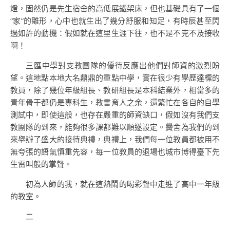
燈，固然仍是先生宿舍的高低展鐵架床，但也基礎具有了一個
“家”的雛形，心中也就生出了幾分舒服和知足，有時辰甚至閃
過如許的動機：假如就在這里生涯下往，也不是不克不及接收
啊！
三匯中學對支教團隊的優待反應出他們對師資的激烈盼
望。這地點本地大名鼎鼎的重點中學，實在很少有學歷達標的
教員，除了幾位年級組長、教研組長是本科結業外，相當多的
青年骨干都仍是專科生，教書育人之余，還繁忙在各自的自學
測試中，即使這般，也存在嚴重的師資缺口，假如沒有我們支
教團隊的到來，能夠很多課都難以順遂設定。黌舍為我們的到
來舉辦了盛大的接待典禮，典禮上，我們每一位教員都被用不
無夸張的語氣慎重先容，每一位教員的退場也城市博得臺下先
生雷叫般的掌聲。
初為人師的我，就在這熱鬧的喝彩聲中走進了高中一年級
的教室。
二