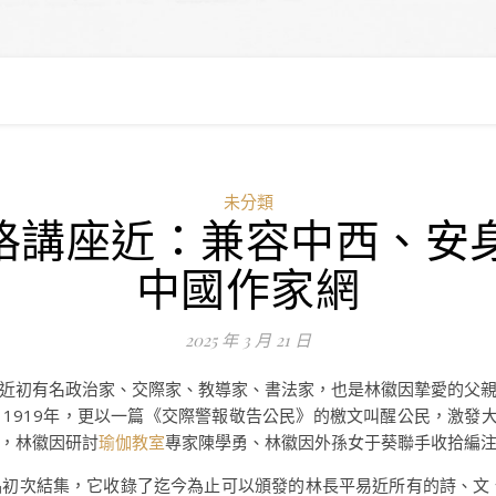
未分類
格講座近：兼容中西、安身
中國作家網
2025 年 3 月 21 日
近初有名政治家、交際家、教導家、書法家，也是林徽因摯愛的父
1919年，更以一篇《交際警報敬告公民》的檄文叫醒公民，激發大
，林徽因研討
瑜伽教室
專家陳學勇、林徽因外孫女于葵聯手收拾編
初次結集，它收錄了迄今為止可以頒發的林長平易近所有的詩、文