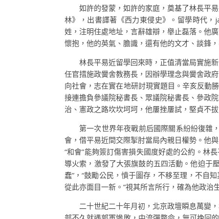
如許的發蒙，如許的家庭，奠基了林長平易
林》，出書譯著《西力東侵史》。留學時代，ja
姓，注明住處地址，言辭雄辯，舉止磊落。他廣
懷抱，他的英氣、膽識，還有他的文才、談鋒，
林長平易近留學回來時，正值清當局實施新
任官措施政黌舍教務長，因辦學理念與黌舍政府
向社會，志在實在地研討現實題目。辛亥反動勝
接連擔負參議院秘書長、眾議院秘書長、參政院
治、憲政之路坎坎坷坷，他屢挫屢試，堅貞不拔
第一次世界年夜戰前后國際關系紛紛復雜，
會，借平易近間交際掣肘當局內親日權勢。他與
“和會”能夠簽訂傷害損失國度好處的公約。林
導火索，激發了大張旗鼓的五四活動。他迫于壓
蠢”，“鼓勵公民，憤于圖存，不移至理，不自知其
從此亦面目一新。”視其所言所行，確為他政治
二十世紀二十年月初，北京政壇瞬息萬變，
部不久就遇郭軍慘敗，中流彈斃命，無可挽回的