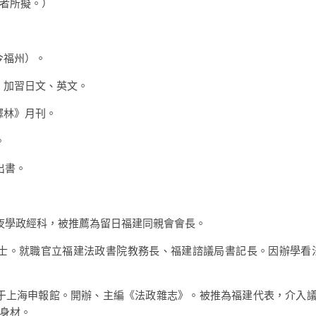
者所擬。）
今福州）。
，加習日文、英文。
譯林》月刊。
。
)出書。
稻田年夜學政經科，被推薦為留日福建同親會會長。
進士。就職官立福建法政書院教務長、福建諮議局書記長。因辦學
職于上海申報館。開辦、主編《法政雜志》。被推為福建代表，介入議
身材。