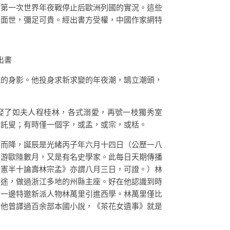
了第一次世界年夜戰停止后歐洲列國的實況。這些
全面世，彌足可貴。經出書方受權，中國作家網特
出書
他的身影。他投身求新求變的年夜潮，鵠立潮頭，
；娶了如夫人程桂林，各式溺愛，再號一枝獨秀室
栝託叟；有時僅一個字，或孟，或宗，或栝。
令而降，誕辰是光緒丙子年六月十四日（公歷一八
其游歐陸數月，又是有名史學家。此每日天期傳播
行憲半十論壽林宗孟》亦謂八月三日，可證。）林
宦途，做過浙江多地的州縣主座。好在他認識到時
，一邊特邀新派人物林萬里引進西學。林萬里僅比
，他曾譯過百余部本國小說，《茶花女遺事》就是