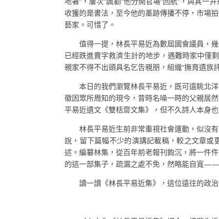
地著”，屢次“諷勸”他分開官場“回航”，與
收獲的是書法，至今他的墨跡傳播不停，市場拍
藝家。可惜了。
值得一提，林長平易近為數屆國會議員，幾
已經跌進賣字救濟生計的地步，遇難時家中僅剩
親家不得不出頭具名乞告親朋，組織“撫育遺族
本日的我們瀏覽林長平易近，既可遠眺北洋
徽因眾所周知的現今，昔時名噪一時的父親居然
平易近遺文《雙栝齋文集》，但不久詩人本身也
林長平易近生前非常重視社會運動，似沒有
說，留下篇幅不少的演講記載稿，較之文章或更
述。編纂林集，從百年前老報刊鉤沉，將一件件
的這一部集子，疏漏之處不免，然略能自寬——
讀一讀《林長平易近集》，這位遠往的政治