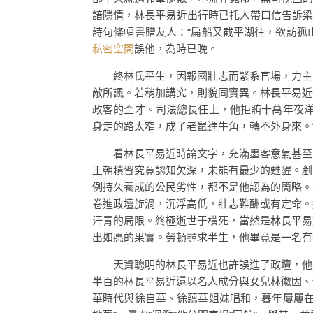
諳隱情，林長平易近出行時已托人帶口信告訴梁
詩句條幅書贈友人：“扁船又截平湖往，欲訪孤
私密空間
誤他，為時已晚。
終林氏平生，因報國壯志而緊系官場，力主
敵所諷。若稍加講究，則貌同實異。林長平易近
政客的歪才。司法總長任上，他拒賄十萬年夜洋
身走的路太窄，成了老鼠進牛角，轉不外身來。
看林長平易近時論文字，充滿墨客意氣甚至
王朝積習究竟認知欠深，未能有最少的甦醒。剷
例持久養成的公民劣性，都不是他認為的簡略。
卷進政壇旋渦，沉浮高低，壯志難酬或有定命。
汗青的局限。終極逝世于橫死，當然是林長平易
出如愿的果實。勞頓尋求半生，他畢竟是一名有
天資聰明的林長平易近也許誤進了政壇，他
半百的林長平易近還以名人成分與女兒林徽因、
華時代與徐自華、徐蘊華姐妹唱和，暮年屢屢在