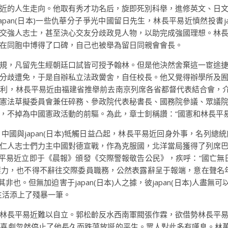
近的人生走向。他取有秀才功名后，旋即死別科舉，進修英文、日
pan(日本)一些仇華分子爭光中國留日先生，林長平易近憤然投書ja
交強人志士，甚至決心交友分歧政見人物，以助完成強國理想。林
在同胞中博得了口碑，自己也被舉為留日同親會會長。
規，凡留先生經朝廷口試皆可授予翰林。但是他決然舍棄這一宦途
分歧遭免，于是自辦私立法政黌舍，自任校長。他又覺得辦學所及
利，林長平易近由福建省推舉前去南京列席各省都督代表結合會，介
憲法草擬委員會兼任碎務、參政院代表秘書長、國務院參議、眾議
，不掉為中國憲政活動的前驅。為此，章士釗稱讚：“國憲和林長平易
中國與japan(日本)牴觸日益凸起，林長平易近回身外事，名列總
仁人志士們力主中國對德宣戰，作為克服國，北洋當局獲得了列席
長平易近立即于《晨報》頒發《交際警報敬告公民》，疾呼：“國亡無
力，也不得不辭往交際委員職務，公然表露辭呈于報端，意在聲名
非也。但無加迫害于japan(日本)人之據，彼japan(日本)人盡無
生活添上了殘暴一筆。
林長平易近難以自立。郭松齡反水西南軍閥張作霖，欲借勢林長平
喜劇忽然停止了他長久而跌蕩放誕的平生。眾人對此多有嘆息。林萬