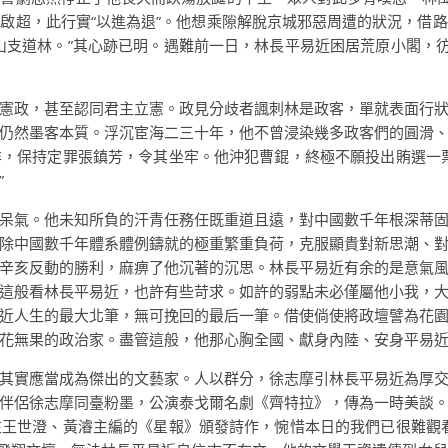
啟超，此行實“以進為退”。他想乘隙解脫京城邪惡周遭的狀況，借
山支道林。”其心跡已明。遇難前一日，林長平易近困居荒原小閣，彷
憲政，甚至認同君主立憲。政見分歧者諷刺林是政客，單就表面行
仍然墨客本質。浮沉宦海二三十年，他不曾浸染幾多政客們的圓滑
，保持定罪張鎮芳，令其坐牢。他沖犯曹錕，終極不願投出賄選一
”
呆氣。他未知所負的汗青任務任既重道且遠，對中國數千年根深蒂
除中國數千年體系體例鑄就的極重繁重負荷，克服顯貴對新思潮、
辛亥反動的勝利，麻痹了他沉著的沉思。林長平易近有余的是意氣
這般看林長平易近，也許有些苛求。如許的弱點未必僅屬他小我，
近人生的最大北筆，無可挽回的最后一筆。借使倘使將政壇譬為花
花無果的政治家。盡管這般，他那心胸全國、獻身內陸、安身平易
其實應當成為傑出的文藝家。人以群分，徐志摩引林長平易近為厚
伴侶徐志摩同臺粉墨，公演泰戈爾名劇《齊特拉》，傳為一時美談
王世澄、黃濬主編的《星報》頒發詩作，惋惜本日的我們已很難觀