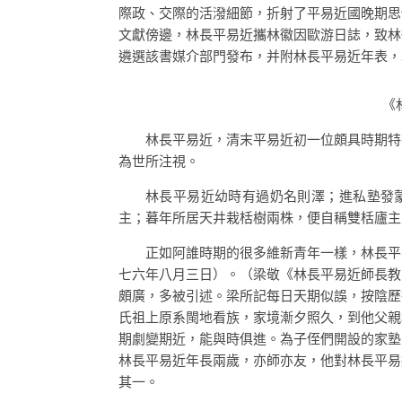
際政、交際的活潑細節，折射了平易近國晚期思
文獻傍邊，林長平易近攜林徽因歐游日誌，致林
遴選該書媒介部門發布，并附林長平易近年表，
《
林長平易近，清末平易近初一位頗具時期特
為世所注視。
林長平易近幼時有過奶名則澤；進私塾發蒙
主；暮年所居天井栽栝樹兩株，便自稱雙栝廬主
正如阿誰時期的很多維新青年一樣，林長平
七六年八月三日）。（梁敬《林長平易近師長教
頗廣，多被引述。梁所記每日天期似誤，按陰歷
氏祖上原系閩地看族，家境漸夕照久，到他父親
期劇變期近，能與時俱進。為子侄們開設的家塾
林長平易近年長兩歲，亦師亦友，他對林長平易
其一。