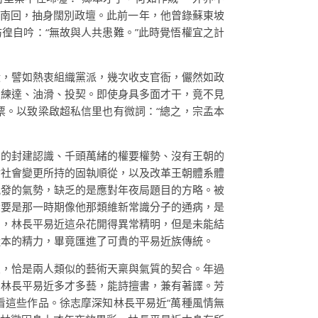
路南回，抽身闊別政壇。此前一年，他曾錄蘇東坡
徨自吟：“無故與人共患難。”此時覺悟權宜之計
狀，譬如熱衷組織黨派，幾次收支官衙，儼然如政
、練達、油滑、投契。即使身具多面才干，竟不見
票。以致梁啟超私信里也有微詞：“總之，宗孟本
固的封建認識、千頭萬緒的權要權勢、沒有王朝的
對社會變更所持的固執順從，以及改革王朝體系體
風發的氣勢，缺乏的是應對年夜局題目的方略。被
大要是那一時期像他那類維新常識分子的通病，是
園，林長平易近這朵花開得異常精明，但是未能結
近本的精力，畢竟匯進了可貴的平易近族傳統。
交，恰是兩人類似的藝術天稟與氣質的契合。年過
。林長平易近多才多藝，能詩擅書，兼有著譯。芳
看這些作品。徐志摩深知林長平易近“萬種風情無