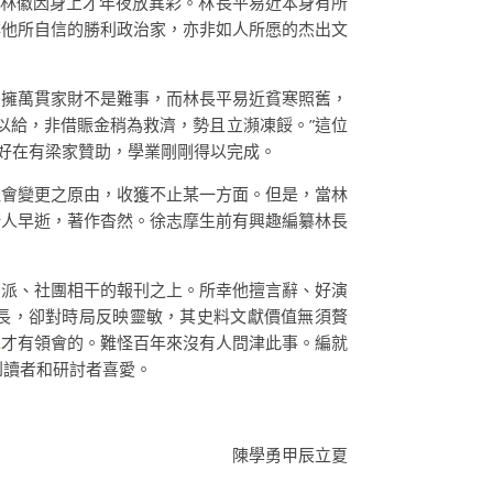
兒林徽因身上才年夜放異彩。林長平易近本身有所
非他所自信的勝利政治家，亦非如人所愿的杰出文
，擁萬貫家財不是難事，而林長平易近貧寒照舊，
以給，非借賑金稍為救濟，勢且立瀕凍餒。”這位
，好在有梁家贊助，學業剛剛得以完成。
社會變更之原由，收獲不止某一方面。但是，當林
斯人早逝，著作杳然。徐志摩生前有興趣編纂林長
黨派、社團相干的報刊之上。所幸他擅言辭、好演
見長，卻對時局反映靈敏，其史料文獻價值無須贅
地
才有領會的。難怪百年來沒有人問津此事。編就
到讀者和研討者喜愛。
陳學勇甲辰立夏