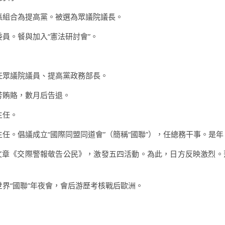
黨派組合為提高黨。被選為眾議院議長。
委員。餐與加入“憲法研討會”。
再任眾議院議員、提高黨政務部長。
芳賄賂，數月后告退。
主任。
任。倡議成立“國際同盟同道會”（簡稱“國聯”），任總務干事。是年，再
”并文章《交際警報敬告公民》，激發五四活動。為此，日方反映激烈
世界“國聯”年夜會，會后游歷考核戰后歐洲。