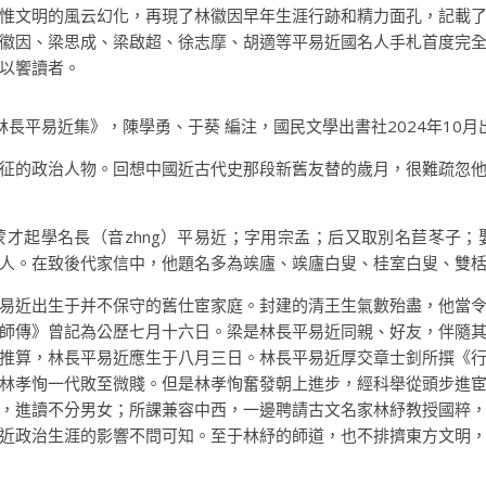
惟文明的風云幻化，再現了林徽因早年生涯行跡和精力面孔，記載
徽因、梁思成、梁啟超、徐志摩、胡適等平易近國名人手札首度完
以饗讀者。
林長平易近集》，陳學勇、于葵 編注，國民文學出書社2024年10月
征的政治人物。回想中國近古代史那段新舊友替的歲月，很難疏忽
才起學名長（音zhng）平易近；字用宗孟；后又取別名苣苳子
人。在致後代家信中，他題名多為竢廬、竢廬白叟、桂室白叟、雙
易近出生于并不保守的舊仕宦家庭。封建的清王生氣數殆盡，他當
師傳》曾記為公歷七月十六日。梁是林長平易近同親、好友，伴隨
推算，林長平易近應生于八月三日。林長平易近厚交章士釗所撰《
林孝恂一代敗至微賤。但是林孝恂奮發朝上進步，經科舉從頭步進
，進讀不分男女；所課兼容中西，一邊聘請古文名家林紓教授國粹
近政治生涯的影響不問可知。至于林紓的師道，也不排擠東方文明