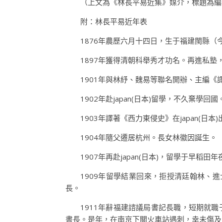
（上文為《林長平易近集》媒介，標題為編
附：林長平易近年表
1876年農歷六月十四日，生于福建閩縣（
1897年獲得清朝科舉秀才功名。再進私塾
1901年與林紓、魏易等聯名開辦、主編《
1902年赴japan(日本)留學，不久棄學回國
1903年譯著《西力東侵史》在japan(日本
1904年隨父遷居杭州。長女林徽因誕生。
1907年再赴japan(日本)，留學于早
1909年留學結業回來，拒授清廷翰林、
長。
1911年辭福建諮議局書記長職，短期就
書長。是年，在南京下關火車站遇刺，幸未傷及