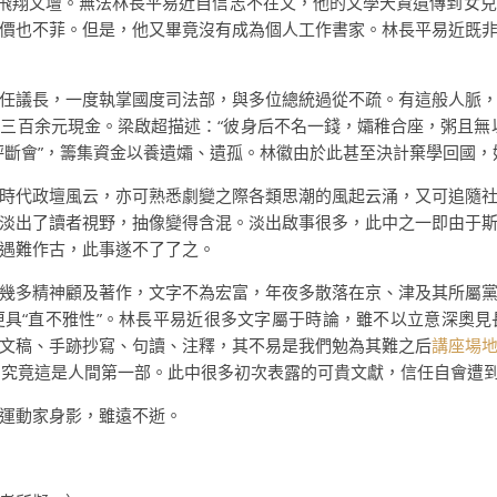
其一并飛翔文壇。無法林長平易近自信志不在文，他的文學天資遺傳到女
價也不菲。但是，他又畢竟沒有成為個人工作書家。林長平易近既
任議長，一度執掌國度司法部，與多位總統過從不疏。有這般人脈
三百余元現金。梁啟超描述：“彼身后不名一錢，孀稚合座，粥且無
評斷會”，籌集資金以養遺孀、遺孤。林徽由於此甚至決計棄學回國
時代政壇風云，亦可熟悉劇變之際各類思潮的風起云涌，又可追隨
淡出了讀者視野，抽像變得含混。淡出啟事很多，此中之一即由于
遇難作古，此事遂不了了之。
幾多精神顧及著作，文字不為宏富，年夜多散落在京、津及其所屬
具“直不雅性”。林長平易近很多文字屬于時論，雖不以立意深奧
文稿、手跡抄寫、句讀、注釋，其不易是我們勉為其難之后
講座場
究竟這是人間第一部。此中很多初次表露的可貴文獻，信任自會遭
運動家身影，雖遠不逝。