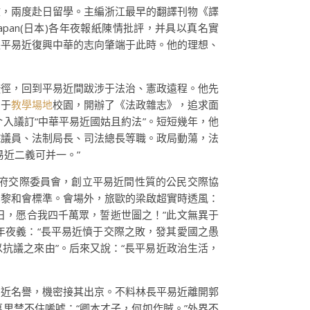
文，兩度赴日留學。主編浙江最早的翻譯刊物《譯
pan(日本)各年夜報紙陳情批評，并具以真名實
長平易近復興中華的志向肇端于此時。他的理想、
捷徑，回到平易近間跋涉于法治、憲政遠程。他先
囿于
教學場地
校園，開辦了《法政雜志》，追求面
入議訂“中華平易近國姑且約法”。短短幾年，他
院議員、法制局長、司法總長等職。政局動蕩，法
近二義可并一。”
統府交際委員會，創立平易近間性質的公民交際協
巴黎和會標準。會場外，旅歐的梁啟超實時透風：
日，愿合我四千萬眾，誓逝世圖之！”此文無異于
年夜義：“長平易近憤于交際之敗，發其愛國之愚
可以抗議之來由”。后來又說：“長平易近政治生活，
易近名譽，機密接其出京。不料林長平易近離開郭
里禁不住唏噓：“卿本才子，何如作賊。”外界不