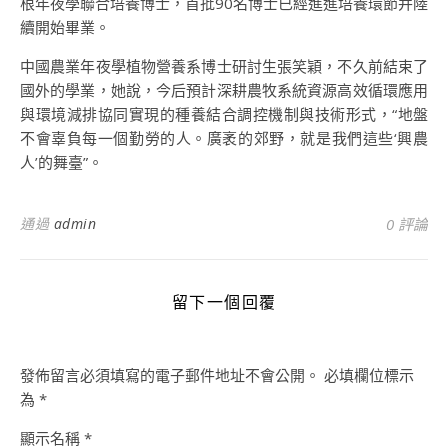
根年夜學聯合培養博士，首批90名博士已經進進培養環節并陸
續開始畢業。
中國農業年夜學植物營養系博士研討生張笑穎，不久前結束了
國外的學業，她說，今后預計深耕農牧系統資源高效循環應用
與環境減排協同實現的種養結合調控機制與技術形式，“地盤
不會辜負每一個勤勞的人。廣袤的郊野，就是我們這些‘興農
人’的舞臺”。
通過
admin
0 評論
留下一個回覆
發佈留言必須填寫的電子郵件地址不會公開。
必填欄位標示
為
*
顯示名稱
*