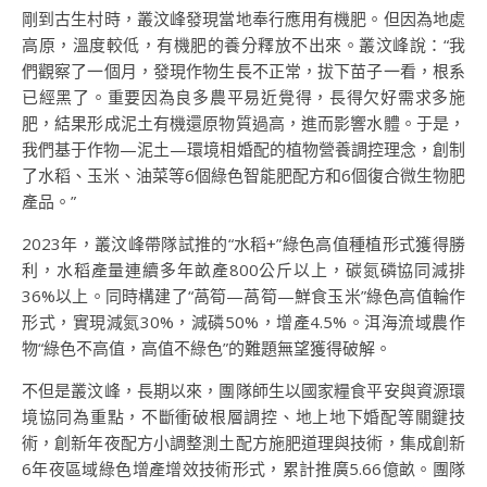
剛到古生村時，叢汶峰發現當地奉行應用有機肥。但因為地處
高原，溫度較低，有機肥的養分釋放不出來。叢汶峰說：“我
們觀察了一個月，發現作物生長不正常，拔下苗子一看，根系
已經黑了。重要因為良多農平易近覺得，長得欠好需求多施
肥，結果形成泥土有機還原物質過高，進而影響水體。于是，
我們基于作物—泥土—環境相婚配的植物營養調控理念，創制
了水稻、玉米、油菜等6個綠色智能肥配方和6個復合微生物肥
產品。”
2023年，叢汶峰帶隊試推的“水稻+”綠色高值種植形式獲得勝
利，水稻產量連續多年畝產800公斤以上，碳氮磷協同減排
36%以上。同時構建了“萵筍—萵筍—鮮食玉米”綠色高值輪作
形式，實現減氮30%，減磷50%，增產4.5%。洱海流域農作
物“綠色不高值，高值不綠色”的難題無望獲得破解。
不但是叢汶峰，長期以來，團隊師生以國家糧食平安與資源環
境協同為重點，不斷衝破根層調控、地上地下婚配等關鍵技
術，創新年夜配方小調整測土配方施肥道理與技術，集成創新
6年夜區域綠色增產增效技術形式，累計推廣5.66億畝。團隊