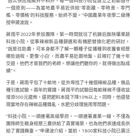
“這么快出成績并不料外，每一個科技小院從設立之初都遵守
一個原則——為當地農平易近供給‘零距離、零時差、零門
檻、零價格’的科技服務，始終不變。”中國農業年夜學二級傳
授申建波說。
蔣雨平2022年參加團隊，第一時間就往了杭錦后旗陜壩果蔬
科技小院，從事辣椒新品種篩選和有機肥替換化肥的研討，
“說是往助農，可本身都不了解一顆種子從播種到收獲會經歷
哪些過程，更像‘小白’，而農平易近跟地盤、莊稼打了幾十年
交道，他們才是我們的老師。想讓他們聽你的，就得做出點成
績”。
于是，蔣雨平包了十畝地，從外埠找了十幾個辣椒品種，做品
種引進試驗。兩年的實踐，蔣雨平的試驗田每畝辣椒不僅收益
增添500元擺佈，還把肥料本錢下降10%以上。同時，他還發
現當地存在辣椒品種雜亂、水肥分歧理施用等問題。
“科技小院，一頭連著高級學府，一頭連著產業一線，不僅為
團隊師生親身經歷三農供給了真實場景，也為他們疾速成長供
給了實踐舞臺。”申建波介紹，當前，1800家科技小院已廣泛