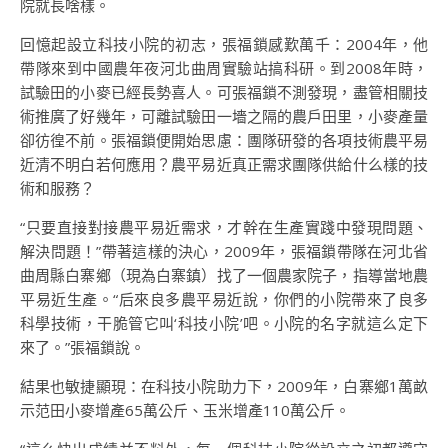
院就長啥樣。
回憶起設立科技小院的初志，張福鎖感歎萬千：2004年，他
帶隊來到中國農年夜河北曲周實驗站搞科研。到2008年時，
試驗田的小麥已經長勢喜人。可張福鎖不測發現，盡管相關技
術推廣了好幾年，可離試驗田一墻之隔的農戶田里，小麥產量
卻彷徨不前。張福鎖便開始思慮：團隊研發的各項技術農平易
近清不明白若何應用？農平易近真正需求團隊供給什么樣的技
術和服務？
“只要直接對接農平易近需求，才幹在生產實踐中發現問題、
解決問題！”帶著這樣的決心，2009年，張福鎖帶隊在河北省
曲周縣白寨鄉（現為白寨鎮）找了一個農家院子，指導當地農
平易近生產。“后來良多農平易近說，你們的小院帶來了良多
科學技術，干脆管它叫‘科技小院’吧。小院的名字就這么定下
來了。”張福鎖說。
結果也敏捷顯現：在科技小院助力下，2009年，白寨鄉1萬畝
示范田小麥增產65萬公斤、玉米增產110萬公斤。