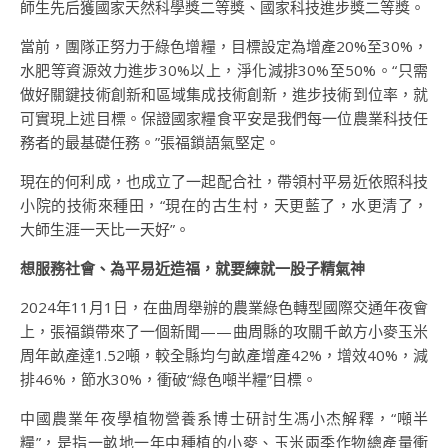
師生先后獲國家天然科學獎二等獎、國家科技進步獎二等獎。
當前，團隊正努力于綠色增糧，目標設定為增產20%至30%，
水肥等資源效力進步30%以上，淨化減排30%至50%。“只需
做好關鍵技術創新和區域集成技術創新，進步技術到位率，就
可實現上述目標。保證國家糧食平安是我們每一位農業科技任
務者的最基礎任務。”張福鎖語氣堅定。
現在的何利成，也成立了一起配合社，帶領村平易近依照科技
小院的技術來種田，“現在的古生村，天更藍了，水更清了，
大師生涯一天比一天好”。
想服務社會、為平易近造福，就要練就一股子精氣神
2024年11月1日，在曲周舉辦的農業綠色轉型國際交通年夜會
上，張福鎖帶來了一個新聞——曲周縣的攻關千畝方小麥玉米
周年畝產達1.52噸，較全縣均勻畝產增產42%，增效40%，減
排46%，節水30%，衝破“綠色噸半糧”目標。
中國農業年夜學植物營養系博士研討生馮小杰解釋，“噸半
糧”，是指一畝地一年中種植的小麥、玉米兩季作物總產量衝