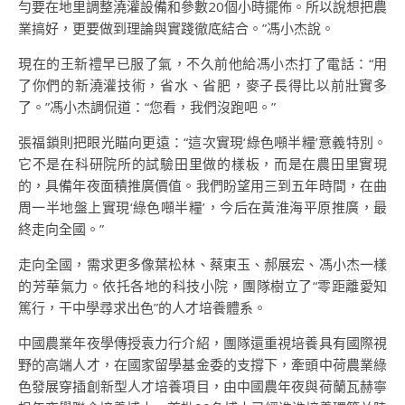
勻要在地里調整澆灌設備和參數20個小時擺佈。所以說想把農
業搞好，更要做到理論與實踐徹底結合。”馮小杰說。
現在的王新禮早已服了氣，不久前他給馮小杰打了電話：“用
了你們的新澆灌技術，省水、省肥，麥子長得比以前壯實多
了。”馮小杰調侃道：“您看，我們沒跑吧。”
張福鎖則把眼光瞄向更遠：“這次實現‘綠色噸半糧’意義特別。
它不是在科研院所的試驗田里做的樣板，而是在農田里實現
的，具備年夜面積推廣價值。我們盼望用三到五年時間，在曲
周一半地盤上實現‘綠色噸半糧’，今后在黃淮海平原推廣，最
終走向全國。”
走向全國，需求更多像葉松林、蔡東玉、郝展宏、馮小杰一樣
的芳華氣力。依托各地的科技小院，團隊樹立了“零距離愛知
篤行，干中學尋求出色”的人才培養體系。
中國農業年夜學傳授袁力行介紹，團隊還重視培養具有國際視
野的高端人才，在國家留學基金委的支撐下，牽頭中荷農業綠
色發展穿插創新型人才培養項目，由中國農年夜與荷蘭瓦赫寧