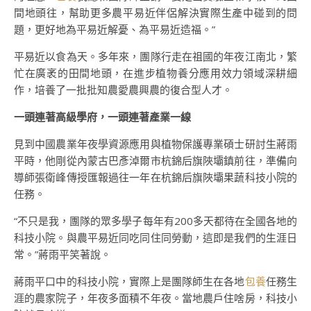
間地頭往，幫助更多農平易近伴侶解決實際生產中碰到的問
題，更好地為平易近解憂、為平易近造福。”
平易近以食為天。多年來，團隊行走在祖國的年夜江南北，繁
忙在廣袤的田間地頭，在進步植物養分應用效力領域深耕細
作，培養了一批批知農愛農興農的復合型人才。
一頭連著高級學府，一頭連著產業一線
見到中國農業年夜學資源應用與植物保護專業碩士研討生蔣雨
平時，他剛從內蒙古巴彥淖爾市杭錦后旗陜壩鎮前往，準備向
導師張衛峰傳授匯報過往一年在杭錦后旗陜壩果蔬科技小院的
任務。
“不只是我，團隊的眾多學子每年有200多天都待在全國各地的
科技小院。與農平易近同吃同住同勞動，這即是我們的生涯日
常。”蔣雨平笑著說。
蔣雨平口中的科技小院，實際上是團隊師生在各地
包養
任務生
涯的農家院子，年夜多面積不年夜。當地農戶住啥房，科技小