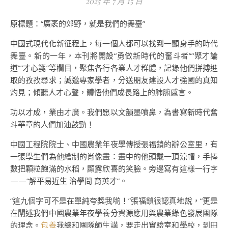
2025 年 7 月 15 日
原標題：“廣袤的郊野，就是我們的舞臺”
中國式現代化新征程上，每一個人都可以找到一顯身手的時代
舞臺。新的一年，本刊將開設“勇做新時代的奮斗者”“聚才論
道”“才心箋”等欄目，聚焦各行各業人才群體，記錄他們拼搏進
取的孜孜尋求；誠邀專家學者，分送朋友建設人才強國的真知
灼見；傾聽人才心聲，體悟他們成長路上的肺腑感言。
功以才成，業由才廣。我們愿以文韻墨噴鼻，為書寫新時代奮
斗華章的人們加油鼓勁！
中國工程院院士、中國農業年夜學傳授張福鎖的辦公室里，有
一張學生們為他繪制的肖像畫：畫中的他頭戴一頂涼帽，手捧
數把顆粒飽滿的水稻，顯露欣喜的笑臉。旁邊寫有這樣一行字
——“解平易近生 治學問 育英才”。
“這九個字可不是在單純夸獎我喲！”張福鎖很認真地說，“更是
在闡述我們中國農業年夜學養分資源應用與農業綠色發展團隊
的理念。
包養
我總和團隊師生講，要走出實驗室和學校，到田