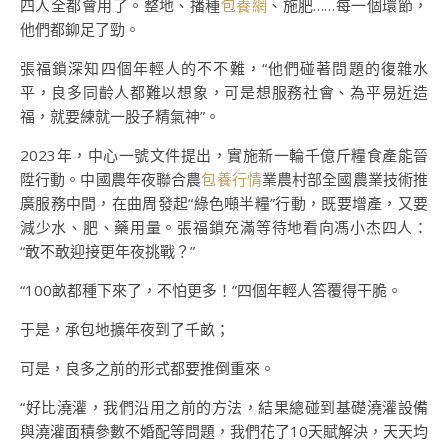
四人全都會用了。整地、播種
包養網
、施肥……每一個環節，
他們都鉚足了勁。
張福鎖深知四個年輕人的不不難，“他們碰著問題的復雜水
平，良多同齡人都難以想象，可是想服務社會、為平易近造
福，就要練就一股子精氣神”。
2023年，中心一號文件提出，實施新一輪千億斤糧食產能晉
陞行動。中國農年夜聯合農
包養行情
業農村部全國農業技術推
廣服務中間，在曲周發起“綠色噸半糧”行動，既要增產，又要
減少水、肥、藥用量。張福鎖充滿等待地看向馮小杰四人：
“敢不敢迎接更年夜挑戰？”
“100畝都種下來了，不怕更多！”四個年輕人答覆得干脆。
于是，承包地擴年夜到了千畝；
可是，良多之前的形式都要推倒重來。
“好比澆灌，我們沿用之前的方法，結果總碰到基礎澆灌設備
與澆灌面積參數不婚配等問題，我們花了10天賦解決，天天均