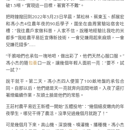
破1.5噸，“實現這一目標，著實不不難”。
把時鐘撥回到2022年5月23日早晨，葉松林、蔡東玉、郝展宏
和馮小杰4位農年夜的90后學子，圍坐在曲周實驗站宿舍吐
槽：“我往農戶家做科普，人家不信，說種地經驗比我吃的米
都多”“我給農平易近宣傳新技術，一會兒嫌用起來麻煩，一會
兒嫌花錢多”……
“干脆咱們也承包一塊地吧，做出彩了，他們天然心服口服。”
馮小杰的隨
包養
口一說，讓幾個年輕人面前一亮：“要不，試
一試？”
說干就干。第二天，馮小杰四人便簽了100畝地盤的承包合
同。自那以后，他們總是天一亮就奔向田間地頭，入夜了還打
著燈繼續作業，灰頭土臉是他們的常態。
王莊村農平易近王新禮一開始“五體投地”：“幾個細皮嫩肉的年
夜學生，哪兒干得了農活，沒準兒過幾個月就跑了！”
可是幾個月下來，高山機、深旋機、噴灌機、播種機，馮小杰