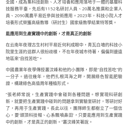
全國，成為集科技創新、人才培養和應用落地于一體的基層科
技服務平臺，先后有1152名研討人員、20萬名推廣和企業人
員、2090萬農平易近參與技術應用。2023年，科技小院人才
培養形式榮獲高級教導（研討生）國家級教學結果特等獎。
能應用到生產實踐中的創新，才是真正的創新
在云南年夜理古生村村平易近何利成眼中，青瓦白墻的科技小
院里生涯的這群人很紛歧樣，不在年夜城市待著，偏偏到邊遠
地區來“自找苦吃”。
中國農業年夜學傳授叢汶峰和他的小團隊，即是“自找苦吃”的
一分子。過往幾年，他們扎根洱海之畔，開展綠色智能肥驗
證，構建綠色高值周年種植形式。
“張老師常說，生產實踐中會碰到各種問題。想實現科研創
新，就要把生產實踐中碰到的問題拿到實驗室研討，等研討好
了，再用于生產實踐。長此以往，團隊師生都樹立了一個信
心，要‘頭頂科技帽、心系飄噴鼻田’，只要能應用到生產實踐
中的創新，才是真正的創新。”叢汶峰笑著說。