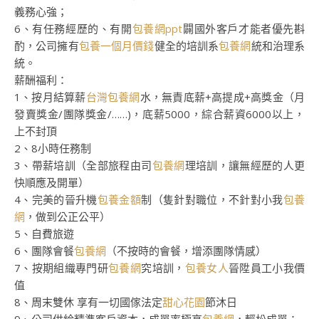
義務心強；
6、有任務經歷的、有開
包養網ppt
闢國外客戶才能者優先斟
酌，公司擁有
包養一個月價錢
健全的培訓系
包養網
統和治理系
統。
薪酬福利：
1、按月結算薪
台灣包養網
水，無責底薪+高提成+高獎金（月
發賣獎金/團隊獎金/……)，底薪5000，綜合薪資6000以上，
上不封頂
2、8小時任務制
3、帶薪培訓（全部旅程由司
包養網
理培訓，讓無經歷的人更
快順應及開單）
4、完美的晉升機
包養金額
制（隻針對職位，不針對小我
包養
網
，做到公正公平）
5、自費旅遊
6、團隊會餐
包養網
（不按時的會餐，增添團隊情感）
7、按期組織專門研
包養網
究培訓，
包養女人
晉陞員工小我價
值
8、周末雙休 享有一切國傢法定
甜心花園
節沐日