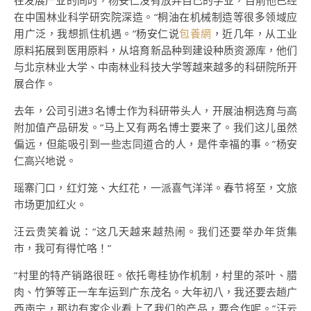
在发展产业的同时，杨安仁没有放弃自己的学业，目前他已经
在中国林业科学研究院深造。“桐油在机械制造等很多领域应
用广泛，我想抓住机遇。”杨安仁说
包養網
，近几年，从工业
原料拓展到医用原料，从培育新品种到建设种质资源库，他们
与北京林业大学、中南林业科技大学等越来越多的科研院所开
展合作。
去年，公司引进3名博士作为科研带头人，开展油桐选育与高
附加值产品研发。“马上又有两名博士要来了。我们这儿虽然
偏远，但能吸引到一些志同道合的人，是件幸福的事。”杨安
仁高兴地说。
瑶寨门口，红灯笼、大红花，一派喜气洋洋。春节将至，文旅
市场更加红火。
汪云贵笑着说：“这几天越来越热闹。我们还要举办年货集
市，我可有得忙咯！”
“村里的特产销路很旺。依托粤桂协作机制，村里的茶叶、腊
肉、竹笋等正一车车运到广东茂名。大年初八，我还要去趟广
西南宁，那边有家企业看上了我们的产品，要合作呢。”汪云