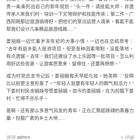
贵一条条列出自己的新年规划，“头一件，请技能大师、非遗
传承人来我们村，培训一下文物保护和技能传承；第二件，广
西阳朔那边旅游搞得好，把他们的景点运营人请来，看能不能
帮我们设计几条精品旅游线路……”
姜丽娟一边忙着岁末年初的大事小情，一边也在总结思考：
“去年有返乡能人投资项目，但受各种因素限制，没能落地，
有点遗憾。去年，我们还建设了水上乐园等一批项目，怎么利
用好这些资源，让游客愿意来、留得住，还要再想想。”
成为村党总支书记后，姜丽娟每天早起化妆，她笑称：“反倒
比以前更注意形象了。”“年轻人就要有年轻人的朝气和活力！”
下姜村村民余娟妹夸赞姜丽娟。如今的姜丽娟，在为扮靓下姜
村，忙得不亦乐乎。
是啊，还有那么多意气风发的青年，正在汇聚起磅礴的青春力
量，扮靓广袤的乡土大地……
通過
admin
0 評論