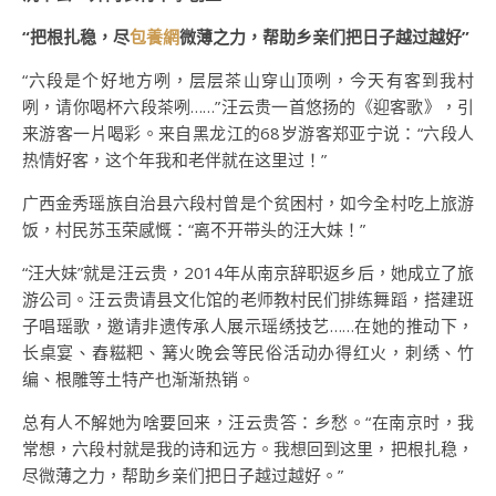
“把根扎稳，尽
包養網
微薄之力，帮助乡亲们把日子越过越好”
“六段是个好地方咧，层层茶山穿山顶咧，今天有客到我村
咧，请你喝杯六段茶咧……”汪云贵一首悠扬的《迎客歌》，引
来游客一片喝彩。来自黑龙江的68岁游客郑亚宁说：“六段人
热情好客，这个年我和老伴就在这里过！”
广西金秀瑶族自治县六段村曾是个贫困村，如今全村吃上旅游
饭，村民苏玉荣感慨：“离不开带头的汪大妹！”
“汪大妹”就是汪云贵，2014年从南京辞职返乡后，她成立了旅
游公司。汪云贵请县文化馆的老师教村民们排练舞蹈，搭建班
子唱瑶歌，邀请非遗传承人展示瑶绣技艺……在她的推动下，
长桌宴、舂糍粑、篝火晚会等民俗活动办得红火，刺绣、竹
编、根雕等土特产也渐渐热销。
总有人不解她为啥要回来，汪云贵答：乡愁。“在南京时，我
常想，六段村就是我的诗和远方。我想回到这里，把根扎稳，
尽微薄之力，帮助乡亲们把日子越过越好。”