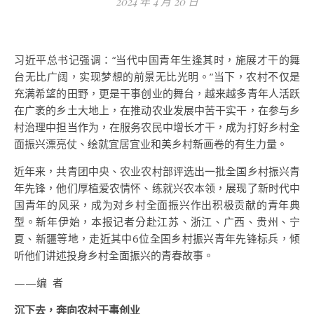
2024 年 4 月 20 日
习近平总书记强调：“当代中国青年生逢其时，施展才干的舞
台无比广阔，实现梦想的前景无比光明。”当下，农村不仅是
充满希望的田野，更是干事创业的舞台，越来越多青年人活跃
在广袤的乡土大地上，在推动农业发展中苦干实干，在参与乡
村治理中担当作为，在服务农民中增长才干，成为打好乡村全
面振兴漂亮仗、绘就宜居宜业和美乡村新画卷的有生力量。
近年来，共青团中央、农业农村部评选出一批全国乡村振兴青
年先锋，他们厚植爱农情怀、练就兴农本领，展现了新时代中
国青年的风采，成为对乡村全面振兴作出积极贡献的青年典
型。新年伊始，本报记者分赴江苏、浙江、广西、贵州、宁
夏、新疆等地，走近其中6位全国乡村振兴青年先锋标兵，倾
听他们讲述投身乡村全面振兴的青春故事。
——编 者
沉下去，奔向农村干事创业