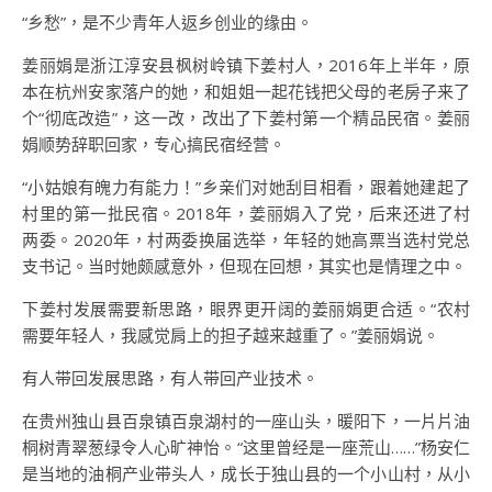
“乡愁”，是不少青年人返乡创业的缘由。
姜丽娟是浙江淳安县枫树岭镇下姜村人，2016年上半年，原
本在杭州安家落户的她，和姐姐一起花钱把父母的老房子来了
个“彻底改造”，这一改，改出了下姜村第一个精品民宿。姜丽
娟顺势辞职回家，专心搞民宿经营。
“小姑娘有魄力有能力！”乡亲们对她刮目相看，跟着她建起了
村里的第一批民宿。2018年，姜丽娟入了党，后来还进了村
两委。2020年，村两委换届选举，年轻的她高票当选村党总
支书记。当时她颇感意外，但现在回想，其实也是情理之中。
下姜村发展需要新思路，眼界更开阔的姜丽娟更合适。“农村
需要年轻人，我感觉肩上的担子越来越重了。”姜丽娟说。
有人带回发展思路，有人带回产业技术。
在贵州独山县百泉镇百泉湖村的一座山头，暖阳下，一片片油
桐树青翠葱绿令人心旷神怡。“这里曾经是一座荒山……”杨安仁
是当地的油桐产业带头人，成长于独山县的一个小山村，从小