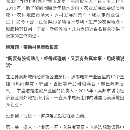
衣雨伞等塑料制品。”金玉龙是一名退役军人，在甘肃工作。
2016年，他了解到固原常年缺水少雨，农业发展需要优质地
膜。“农村地膜市场大，乡村发展前景广，我决定创业试一
试！”如今，公司已获得30多项技术专利，生产的农用地膜、
棚膜畅销甘肃、宁夏、新疆等地，并为周边近百名群众提供了
稳定的工作岗位。
解难题，带动村民增收致富
“既要有股韧劲儿，经得起磋磨，又要有些真本事，用成绩说
话”
在江苏高邮城南经济新区浩芝村，通邮电商产业园里的12个直
播间热闹非常，鸭蛋、香肠等产品琳琅满目，飘出阵阵香
气……卞盛洁是这家产业园的负责人，2015年，高邮市城南经
济新区到外地招商引资，一直从事电商工作的她信心满满地回
乡创业。
没想到，很快，一道道难关就摆在她面前……
第一关，邀人。产业园一开，入驻者寥寥。卞盛洁想邀请靠电