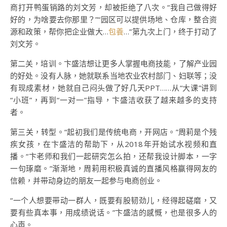
商打开鸭蛋销路的刘文芳，却被拒绝了八次。“我自己做得好
好的，为啥要去你那里？”“园区可以提供场地、仓库，整合资
源和政策，帮你把企业做大…
包養
…”第九次上门，终于打动了
刘文芳。
第二关，培训。卞盛洁想让更多人掌握电商技能，了解产业园
的好处。没有人脉，她就联系当地农业农村部门、妇联等；没
有现成素材，她就自己闷头做了好几天PPT……从“大课”讲到
“小班”，再到“一对一”指导，卞盛洁收获了越来越多的支持
者。
第三关，转型。“起初我们是传统电商，开网店。”周莉是个残
疾女孩，在卞盛洁的帮助下，从2018年开始试水视频和直
播。“卞老师和我们一起研究怎么拍，还帮我设计脚本，一字
一句琢磨。”渐渐地，周莉用积极真诚的直播风格赢得网友的
信赖，并带动身边的朋友一起参与电商创业。
“一个人想要带动一群人，既要有股韧劲儿，经得起磋磨，又
要有些真本事，用成绩说话。”卞盛洁的感慨，也是很多人的
心声。