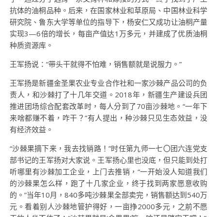
抗体的油桐品种。后来，在国家林业和草原局、中国林业科学
研究院、鲁东大学等单位的指导下，杨安仁又成功让油桐产量
实现3—6倍的增长，每亩产值达1万多元，并建成了优质油桐
种质资源库。
王军扬说：“带头干就得不怕难，销售额就是说服力。”
王军扬是新疆金圣果农业专业合作社和一家沙棘产品公司的负
责人，和沙棘打了十几年交道。2018年，新疆生产建设兵团
推进团场综合配套改革时，每人分到了70亩沙棘地。“一年下
来啥都赚不着，咋干？”有人提出，种沙棘只见生态效益，没
有经济效益。
“沙棘果摘下来，我去找销路！”时任第九师一七〇团六连党支
部书记的王军扬对大家说。王军扬心里也没底，但只能到处打
听哪里有沙棘加工企业，上门去推销，“一开始没人知道我们
的沙棘果怎么样，跑了十几家企业，终于找到两家愿意收购
的。”当年10月，840多吨沙棘果全部卖完，销售额达到540万
元。看着别人沙棘地管护得好，一亩挣2000多元，之前不愿