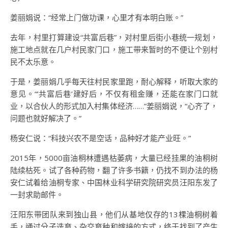
姜丽娟说：“经常上门做功课，心里才有本明白账。”
去年，村里打算建设“共富后巷”，对村里后街小巷统一规划，
施工地点就在几户村民家门口，施工带来暂时的不便让个别村
民不太乐意。
于是，姜丽娟几乎每天往村民家里跑，耐心解释，听取大家的
意见。“‘共富后巷’建好后，不仅有租金赚，还能在家门口就
业，以合伙人的形式加入村集体经济……”姜丽娟说，“心齐了，
问题也就好解决了。”
杨安仁说：“科技兴农不是空话，品种好才能产业旺。”
2015年，5000亩油桐林遭遇枯萎病，大量已经挂果的油桐树
陆续枯死。试了各种药物，翻了许多书籍，仍找不到办法的杨
安仁试着给油桐专家、中国林业科学研究院研究员汪阳东发了
一封求助邮件。
汪阳东带团队来到独山县，他们从基地仅存的13棵油桐树着
手，通过分子选育、杂交育种和嫁接的方式，终于找到了产生