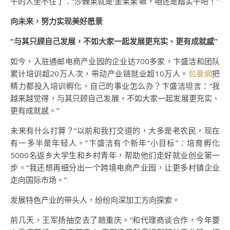
干的人坐不住了：“沙棘果就是‘金果果’嘛，咱还是踏实干吧！”
向未来，努力实现美好愿景
“与其只顾自己发展，不如大家一起发展更充实、更有成就感”
如今，入驻通邮电商产业园的企业达700多家，卞盛洁和团队
累计培训超20万人次，带动产业链就业超10万人。
包養網
把
精力都投入培训孵化，自己的事业怎么办？卞盛洁坦言：“我
越来越觉得，与其只顾自己发展，不如大家一起发展更充实、
更有成就感。”
未来有什么打算？“以前和我打交道的，大多是老农民，现在
有一多半是年轻人。”卞盛洁有个新年“小目标”：培育孵化
5000名返乡大学生和乡村青年，帮助他们走好就业创业第一
步。“我还想再细分出一个跨境电商产业园，让更多村镇企业
走向国际市场。”
发展特色产业的带头人，纷纷向深加工方向探索。
前几天，王军扬抽空去了趟重庆。“和代理商谈合作，今年要