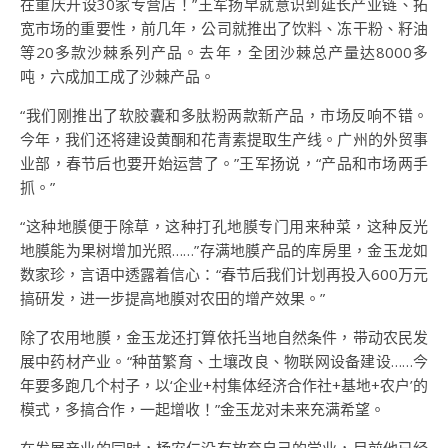
在重庆开设30家专营店！”王军扬早就意识到延长产业链、拓
宽市场的重要性，前几年，公司就推出了饮料、冻干粉、籽油
等20多款沙棘系列产品。去年，全团沙棘总产量达8000多
吨，六成加工成了沙棘产品。
“我们刚推出了软胶囊和多肽粉两款新产品，市场反响不错。
今年，我们还将建设黄酮和花青素提取生产线。广州的外贸事
业部，春节后也要开始运营了。”王军扬说，“产品和市场两手
抓。”
“这种地膜便于除草，这种打孔地膜专门用来种菜，这种反光
地膜能为果树增加光照……”存满地膜产品的库房里，金玉龙如
数家珍，言语中透露着信心：“春节后我们计划再投入600万元
搞研发，进一步提高地膜对农田的增产效果。”
除了农用地膜，金玉龙还打算依托当地自然条件，带动农民发
展中药材产业。“种苗繁育、土壤改良、物联网设备建设……今
年要多跑几个村子，以‘企业+村集体经济合作社+基地+农户’的
模式，多搞合作，一起增收！”金玉龙对未来充满希望。