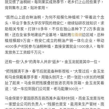
就见惯了油桐树。每到果实成熟季节，老乡们上山捡些果子，
背到集市上卖，贴补家用。
“既然山上适合种油桐，为何不规模化种植呢？”带着这个念
头，毕业于鲁东大学农学院的杨安仁，继续钻研农技知识，求
助相关专家，打拼10多年，不仅在独山县种下了2万多亩油
桐，还在全省多地建设产业基地，辐射周
包養網
边区域，总种
植规模超9万亩。杨安仁成立的桐油产销一体化企业，带动
4000多户村民参与油桐种植，直接安置就业1000余人，每年
发放务工工资超千万元。
还有一些“入乡”的青年人并非“返乡”。金玉龙就是其中一位。
“把残膜清干净，春节后就能备种新茬啦。”大雪过后，金玉龙
和马金保戴着厚手套，用锄头刨开土，把一张近10米长的地膜
扯了起来。马金保把残膜叠好放进农用车货箱。金玉龙笑着
说：“这一车拉到我们公司里，老马能赚500元。”
马金保是宁夏固原西吉县西滩乡庙湾村村民，而金玉龙是当地
一家塑业公司的负责人。“残膜也是宝，能用来生产管材、雨