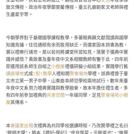
致文傳授、政治年夜學鄭雯馨傳授、臺北孔廟劉家文老師與禮
生盧星宇等。
今朝學界對于基礎國學課程教學，多著眼典籍文獻閱讀與國學
知識背誦，往往通經有余而致用缺乏。而儒家固本詩書為教，
實以禮樂行諸世。是以若何將課堂所習知見，落實于儀典中實
踐并感悟？黃啟書及臺年夜中文系相關教師有鑒于此，四年前
即運用該系師生自組之
小樹屋
禮儀研擬小組結果，實踐舉行舊
講座場地
式成
1對1教學
人禮和開
聚會場地
學禮。該典禮曾于臺
北市立第一男子中學、山東曲阜師范學校兩地試行。數年來臺
年夜中文系努力禮典實踐與教學融會，故本年擔任禮生者，多
有四年前參加禮典的
共享空間
一年級同學，足見
聚會場地
小樹
屋
其傳承。
本
會議室出租
次禮典為共同學校選課時程，乃改開學禮之名曰
“敬師志學”，猶本《禮記•學記》“皮弁祭菜，示敬道也”、“進學