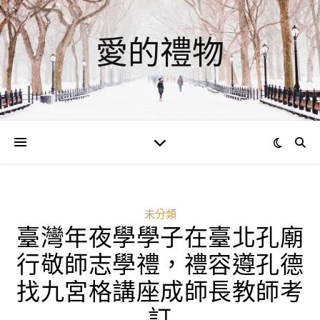
愛的禮物
未分類
臺灣年夜學學子在臺北孔廟
行敬師志學禮，禮容遵孔德
找九宮格講座成師長教師考
訂