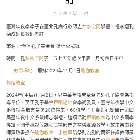
2025 年 3 月 22 日
臺灣年夜學學子在臺北孔廟行敬師志
共享空間
學禮，禮容遵孔
德成師長教師考訂
來源：“至圣孔子基金會”微信公眾號
時間：孔
私密空間
子二五七五年歲次甲辰十月初四日壬申
教學場地
耶穌2024年11月4日
瑜伽教室
舞蹈教室
2024年(甲辰)11月2日，以中華年夜成至圣先師孔子協會為指
導單位，至圣孔子基金
舞蹈場地
會學術委員、臺灣年夜學中文
系傳授黃啟書帶領20位禮生、60位學子于臺北孔廟舉行第四
屆臺年夜中文系敬師志學禮。這項活動
舞蹈教室
為中文系國學
導讀、國學概說等課程三禮部門之禮儀實踐教學，故主祭由教
師黃啟書擔任
瑜伽教室
，
小樹屋
陪祭則為別的兩班任課教師羅
圣堡老師、狄君宏老師擔任。觀禮貴賓包含中心
交流
年夜學孫