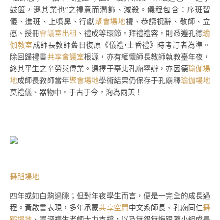
鼓篋，遜其業也”之禮意而潤飾、減殺。儀程包含：序班習
儀、進班、上噴鼻、行獻
聚會場地
禮、恭讀祝辭、敬師、立
愿、授冊
會議室出租
、禮成等環節。拜禮禮容，則悉遵孔德
瑜
伽教室
成師長教師舊日復原《儀禮•士昏禮》時考訂者為準。
除回歸禮書
共享會議室
根源，亦有緬懷師長教師執教臺年夜，
終其平生之辛勞與偉業。選擇于臺北孔廟舉辦，亦因德
瑜伽場
地
成師長教師當年
聚會場地
學術結果仍保存于孔廟釋
瑜伽場地
奠禮儀、器物中。于古于今，洵為兩美！
舞蹈場地
四年或如白駒過隙；但對年夜學生而言，便是一完全的成長過
程。黃啟書表現，多年承蒙
共享空間
中文系師長、孔廟同仁
舞
蹈場地
、資深禮生老師大力支撐，以及無怨無悔跟隨小組成長