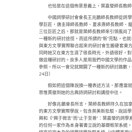
也恰是在這個佈景意義上，葉嘉瑩師長教師
中國詞學研討會會長王兆鵬師長教師從詞學
學巨匠，唐圭璋師長教師、夏承燾師長教師、龍
三位巨匠之后，那就是葉師長教師來引領風尚了
一種新的研討途徑。而這所謂的“新”亮點，也
與東方文學實際聯合起來的研討會生搬硬套東方
同時她又在東方生涯了很長時光，外語很好，對
做這種研討的。良多人是用我們中國文學的作品
參照，所以一會兒就開闢了一種新的研討路數，
24日）
假如把這個陳說換一種表述方法，那應當就
思惟貫徹到她的古典詩詞研討和講授中往。
好像兆鵬會長所言，葉師長教師持久在加拿
的東方文學實際學說，包含英美新批駁、說話學
興和《“興于微言”而“止于至善”：葉嘉瑩的詞
的任何一家作為本身著書立說的基礎框架系統，