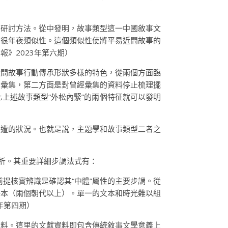
的研討方法。從中發明，故事類型這一中國敘事文
有很年夜類似性。這個類似性使將平易近間故事的
》2023年第六期）
近間故事行動傳承形狀多樣的特色，從兩個方面臨
全彙集，第二方面是對曾經彙集的資料停止梳理擺
上述故事類型“外松內緊”的兩個特征就可以發明
周遭的狀況。也就是說，主題學和故事類型二者之
剖析。其重要詳細步調法式有：
前提核實辨識是確認其“中體”屬性的主要步調。從
基本（兩個朝代以上）。單一的文本和時光難以組
年第四期）
資料。這里的文獻資料即包含傳統敘事文學意義上