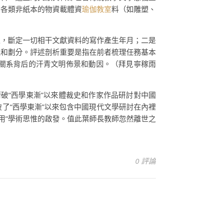
含各類非紙本的物資載體資
瑜伽教室
料（如雕塑、
上，斷定一切相干文獻資料的寫作產生年月；二是
理和劃分。評述剖析重要是指在前者梳理任務基本
關系背后的汗青文明佈景和動因。（拜見寧稼雨
破“西學東漸”以來體裁史和作家作品研討對中國
了“西學東漸”以來包含中國現代文學研討在內裡
西用”學術思惟的啟發。值此葉師長教師忽然離世之
0 評論