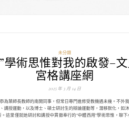
未分類
”學術思惟對我的啟發–
宮格講座網
2025 年 3 月 14 日
忝為葉師長教師的南開同事，但常日專門進修受教機遇未幾。不外
、講授運動，以及博士、碩士研討生的辯論運動等，潛移默化，如
。這里僅就她研討和講授中貫徹奉行的“中體西用”學術思惟，聊