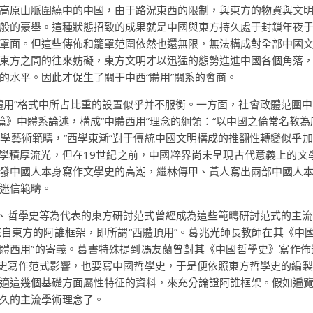
高原山脈圍繞中的中國，由于路況東西的限制，與東方的物資與文
般的豪舉。這種狀態招致的成果就是中國與東方持久處于封鎖年夜
罩面。但這些傳佈和籠罩范圍依然也還無限，無法構成對全部中國
東方之間的往來妨礙，東方文明才以迅猛的態勢進進中國各個角落
的水平。因此才促生了關于中西“體用”關系的會商。
用”格式中所占比重的設置似乎并不服衡。一方面，社會政體范圍中的
篇》中體系論述，構成“中體西用”理念的綱領：“以中國之倫常名教
學藝術範疇，“西學東漸”對于傳統中國文明構成的推翻性轉變似乎
學積厚流光，但在19世紀之前，中國粹界尚未呈現古代意義上的文學史。
發中國人本身寫作文學史的高潮，繼林傳甲、黃人寫出兩部中國人
迷信範疇。
史、哲學史等為代表的東方研討范式曾經成為這些範疇研討范式的主
自東方的阿誰框架，即所謂“西體頂用”。葛兆光師長教師在其《中國
回“中體西用”的寄義。葛書特殊提到馮友蘭曾對其《中國哲學史》寫作
學史寫作范式影響，也要寫中國哲學史，于是便依照東方哲學史的編
適這幾個基礎方面屬性特征的資料，來充分論證阿誰框架。假如遍
久的主流學術理念了。