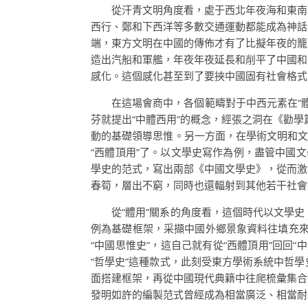
從汗青文明角度看，處于西北年夜海和東南
西行、鄭和下西洋等多數交通運動都能成為神話
端，東方文明在中國的傳佈才有了比擬年夜的籠
造出汽船和軍艦，年夜年夜延長和削平了中國和
感化。這個感化甚至到了要挾中國固有社會格式
在這場會商中，各個範疇對于中西元素在“體
芬就提出“中體西用”的概念，經張之洞在《勸學
動的基礎領導思惟。另一方面，在學術文明和文
“西體頂用”了。以文學史寫作為例，盡管中國文
學史的范式，寫出兩部《中國文學史》，從而激
春筍，層出不窮，同時也還輻射到其他若干社會
從“體用”關系的角度看，這個時代以文學
例為基礎框架，采擷中國外鄉景象資料往填充來
“中國思惟史”，這自己就有從“西體頂用”回
“哲學史”這種款式，此刻受東方學術系統中哲
面搭建框架，再從中國現代典籍中往爬梳彙集合
發明如許的編製范式曾經成為相當廣泛、相當耐