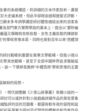
從全書的系統構造，到詳細的文本作家剖析，盡管
的巨大史論系統，但此中卻經由過程披髮式評斷，
己顛末多年詞學講授研討體悟總結出來的自家系
兼及部門東方實際學說的基本上，提出以“要眇幽
含義蘊又模糊有些新批駁、女性主義批駁的陳跡影
”的學術思惟本質，同時也是對百年以來“西體頂
的研討範疇則重要在敘事文學範疇。但我小我以
典文學其他範疇，甚至于全部中國粹界追求衝破延
，談一下葉師長教師“中體西用”學術思惟的主要
甌無缺的局勢。
通》，明代胡應麟《少室山房筆叢》有關小說的一
點研討可以或許針對小說戲曲詳細作品的某些景象
詳細點評的目的范圍看，都還有較年夜的晉陞和延
世紀初采用東方研討范式問世的體裁史和作家作品