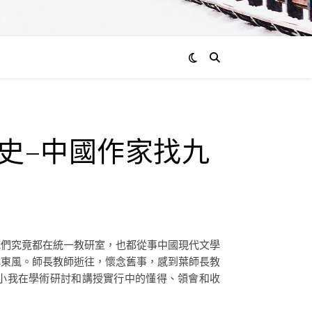
文史–中國作家找九
我們究竟都在統一教研室，也都從事中國現代文學
沐東風。師長教師逝往，懷念舊事，感到葉師長教
下小我在學術研討和講授實行中的懂得、領會和收