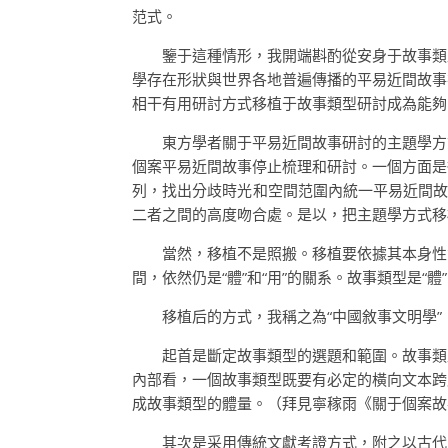
范式。
鑒于這種情形，我開端斟酌從安身于故事類
學存在形狀與世界各地普遍傳播的平易近間故事
相干有用研討方式移植于故事類型研討成為能夠
東方學者關于平易近間故事研討的主題學方
個案平易近間故事停止梳理和研討。一個方面是
列，找出分歧時光和空間范圍內統一平易近間故
二者之間的高度吻合處。是以，把主題學方式移
當然，移植不是照搬。移植要依據其本身性
間，依然仍是“體”和“用”的關系。故事類型是“體
移植后的方式，我稱之為“中國敘事文明學
起首是斷定故事類型的選題和範圍。故事類型
內部看，一個故事類型既要有必定的橫向文本跨
成故事類型的體量。（拜見寧稼雨《關于個案故
其次是采用傳統文獻考證方式，附之以古代