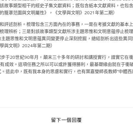
該故事類型相干的經史子集文獻資料；既包含紙本文獻資料，也包
的籠罩范圍與文明屬性》，《文學與文明》2021年第二期）
和評述剖析。梳理包含三方面內在的事務，一是在考據文獻的基本
梳理辨析；三是對該故事類型文獻所涉主題思惟和文明意蘊停止梳
的主題思惟和文明意蘊異同變更停止深刻挖掘，總結剖析出這些異同
與文明》2024年第二期）
步于20世紀90年月，顛末三十多年的研討和講授實行，證實它在衝
有成效。這項任務之所以可以或許獲得勝利，最基礎緣由就在于衝破
范式。這此中，既有我本身的思慮和實行，也有葉嘉瑩師長教師“中體
留下一個回覆