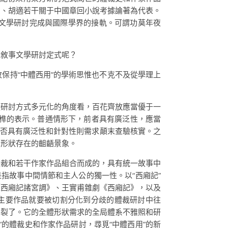
》、胡適若干關于中國章回小說考據論著為代表。
文學研討完成與國際學界的接軌。可謂功莫年夜
國敘事文學研討定式呢？
保持“中體西用”的學術思惟也不克不及從學理上
從研討方式多元化的角度看，百花齊放應當優于一
榫的表示。普通情形下，前者具有廣泛性，應當
能否具有廣泛性和針對性則需求顛末查驗核實。之
學形狀存在的齟齬景象。
體裁和若干作家作品組合而成的，具有統一故事中
指故事中間情節和主人公的獨一性。以“西廂記”
《西廂記諸宮調》、王實甫雜劇《西廂記》，以及
個主要作品就要被切割分化到分歧的體裁研討中往
被割裂了。它的全體形狀需求的全局體系不雅照和研
”的體裁史和作家作品研討，尋覓“中體西用”的新