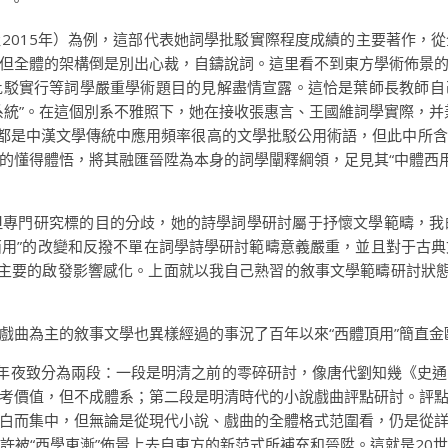
）。
2015年）為例，這部代表她詞學批駁實際程度成績的主要著作，
但全體的架構倒是別出心裁，自鑄說詞。這里看不到東方學術佈景
批駁實行等詞學嚴重學術題目的見解盡情宣露。這恰是葉師長教師自
系統”。在這個別系不雅照下，她在接收張惠言、王國維詞學實際，并
幽微”都是中漢文學傳統中應用頻率很高的文學批駁公用術語，但此中所
的懂得體悟，將其融匯晉陞為本身的詞學闡釋綱領，足見其“中體西用
但專門研究標的目的分歧，她的詩學詞學研討屬于抒懷文學範疇，我
體西用”的改變和反撥不單在詞學詩學研討範疇意義嚴重，並且對于古
常主要的啟發影響感化。上面就以我自己熟習的敘事文學範疇研討狀態
戲曲為主的敘事文學也異樣經過的事況了百年以來“西體頂用”簡直金
討年夜致分為兩段：一段是明清之前的零碎研討，像唐代劉知幾《史
考價值，但不成體系；第二段是明清時代的小說戲曲評點研討。評
白而集中，但無論是從現代小說、戲曲的全體格式范圍看，仍是從
許被“西學東漸”佈景上去自東方的新范式所補充和晉陞。這就是20