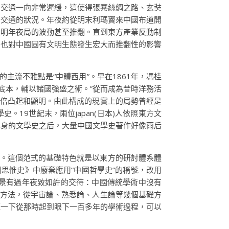
明交通一向非常遲緩，這使得張騫絲綢之路、玄奘
于交通的狀況。年夜約從明末利瑪竇來中國布道開
文明年夜局的波動甚至推翻。直到東方產業反動制
，也對中國固有文明生態發生宏大而推翻性的影響
主流不雅點是“中體西用”。早在1861年，馮桂
為底本，輔以諸國強盛之術。”從而成為昔時洋務活
加倍凸起和顯明。由此構成的現實上的局勢曾經是
19世紀末，兩位japan(日本)人依照東方文
本身的文學史之后，大量中國文學史著作好像雨后
流。這個范式的基礎特色就是以東方的研討體系體
思惟史》中廢棄應用“中國哲學史”的稱號，改用
佈景有過年夜致如許的交待：中國傳統學術中沒有
製方法，從宇宙論、熟悉論、人生論等幾個基礎方
覽一下從那時起到眼下一百多年的學術過程，可以