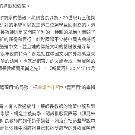
的進獻和價值。
”關系的衝破。兆鵬會長以為，20世紀有三位詞
學研討的系統可以說是這三位詞學巨匠樹立的。這
師長教師則是又開闢了別的一種新的風尚，開闢了
系新的懂得和實行。針對國際不少將中國古典詩詞
母語是中文，並且她的傳統文明的基礎很是深摯，
個很年夜的特色：她是站在中國文明的外鄉態度來
文學的題目。也就是把東方的文論看成一種實際的
教師開風尚之先》，《新黃河》2024年11月
體頂用”的局勢，把
會議室出租
“中體西用”的學術
熟習。有人做過統計，葉師長教師的論著中觸及到
景象學、構造主義詩學、認識批駁實際等（拜見朱
雅葉師長教師的詞學詩學論著，她沒有把這些學說中
，而是依據中國詩詞自己和詞學詩學的外鄉實際傳