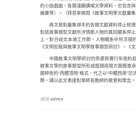
的小說戲曲，各類淺顯講唱文學資料，也包含與
繪畫等）。（拜見寧稼雨《敘事文明學文獻彙集
再次是對彙集得手的各類文獻資料停止梳理
對該故事類型文獻所涉情節人物的異同關系停止
上，對分歧文本故工作節，人物關系中所浮現
《文明批駁與敘事文明學故事類型研討》，《文學
中國敘事文明學研討的思慮與實行年夜約起
敘事文學的故事類型所形成瓶頸局限方面簡直卓
國粹術的“西體頂用”格式，代之以“中體西用”
際，謹以此文表達對葉師長教師的敬意和懷念。
通過
admin