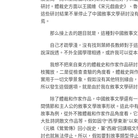
研討。體裁史方面以王國維《宋元戲曲史》、魯
這些研討結果不單停止了中國敘事文學研討沒
焉。
那么接上去的題目就是，這種對中國敘事文
自己才疏學淺，沒有找到葉師長教師對于這
說深說透。不外全國學理相通，或許我可以從本
我想不把來自東方的體裁史和作家作品研討
枝獨放，二是從檢查查驗的角度看，體裁史與
實用于一切文學景象。假如沒有其他特別緣由，
所以發生這個選項，就是由於我在敘事文學研討
除了體裁和作家作品，中國敘事文學還有一
間情節和主人公的敘事文學故事形狀。這此中有
故事為例，從外不雅體裁和作家作品角度看，它
大批詩詞散文作品等。假如固守“西學東漸”以
（元稹《鶯鶯傳》回小說史，董“西廂”回講唱文
討也就無法停止。所以，假如要對故事類型停