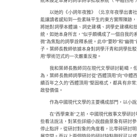
統來設定本身的詞學詩學批駁系統（“中體西用”
以她的《小詞年夜雅》（北京年夜學出書社
能讓讀者感知到一些素昧平生的東方實際陳跡，
將她對詞學本體論、詞史建構、詞學史建構和
統，如她本身所言，“似乎頗構成了一個自我的
微”為焦點的詞學詮釋系統。此中“要眇”和“
子。葉師長教師依據本身對詞學汗青和詞學批駁
用”學術范式的一次嚴重反撥。
我和葉師長教師同在現代文學研討範疇，
為，葉師長教師詞學研討從“西體頂用”向“中
續百年之久的“西體頂用”堅固格式，都具有非
啟發價值。
作為中國現代文學的主要構成部門，以小說
在“西學東漸”之前，中國現代敘事文學研
些看法說法，對某些詳細小說戲曲景象有研討參
停止點評，從研討對象的角度看，比零碎研討明
展空間。而以上兩個時段的研討缺點剛好可以或