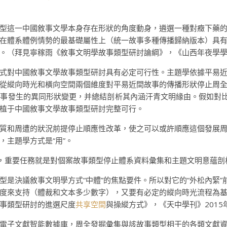
型這一中國敘事文學本身存在形狀的角度動身，遴選一種對癥下藥
在體系體例情勢的最基礎屬性上（統一故事多種傳播歸納版本）具
。（拜見寧稼雨《敘事文明學故事類型研討論綱》，《山西年夜學學報
式對中國敘事文學故事類型研討具有必定可行性。主題學依據平易
從縱向時光和橫向空間兩個維度對平易近間故事的傳播形狀停止周
事發生的異同形狀變更，并總結剖析其內涵汗青文明緣由。假如對比
植于中國敘事文學故事類型研討完整可行。
質和周遭的狀況前提停止順應性改革，使之可以或許順應這個發展
”，主題學方式是“用”。
”，重要任務就是對個案故事類型停止體系資料彙集和主題文明意蘊
是決議敘事文明學方式“中體”的焦點要件。所以對它的“外松內緊”
度來支持（體裁和文本多少數字），又要有必定的縱向時光流程為
事類型研討的進選尺度
共享空間
與操縱方式》，《天中學刊》2015
電子文獻智能數據庫，周全發掘彙集與該故事類型相干的各類文獻