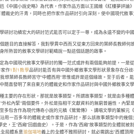
迅《中國小說史略》為代表，作家作品方面以王國維《紅樓夢評論
有體裁史的汗青，同時也把作家作品研討引向深刻，使中國現代敘事
學研討功績宏大的研討范式能否可以定于一尊，成為永遠不變的中
個題目的直接解答，我對學貫中西而又從東方回來的葉師長教師何故
身所熟習的敘事文學研討範疇說一點這個話題的啟事。
定為中國現代敘事文學研討的獨一范式或許有兩個能夠前提，一是
作家作
1對1教學
品研討能否有與中國外鄉敘事文學形狀景象存在分歧
我想葉師長教師苦守“中體西用”思惟或許是這個緣故。至于后者，
中簡直發明了來自東方的體裁史和作家作品研討與中國外鄉敘事文
種主要的存在形狀，那就是故事類型。所謂故事類型，就是由多種
“外松內緊”兩個要件，外松是指相干文獻資料的無窮普遍性，內緊是
至多包含作為現代傳奇小說的元稹《鶯鶯傳》、講唱文學的董解元
來沿用一百多年的體裁史或作家作品研討，那么該故事類型中的幾
學史，王“西廂”回戲曲史）。于是，作為“西廂”故事類型的全體就
止全局體系意
瑜伽場地
義上的全體不雅照研討，就必需跳出“西體頂用