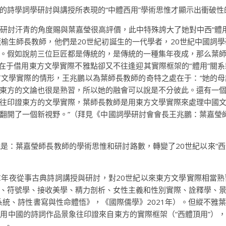
的詩學詞學研討與講授所表現的“中體西用”學術思惟才顯示出衝破性
研討汗青的角度賜與葉嘉瑩很高評價，此中特殊誇大了她對中西“體用
榆生師長教師，他們是20世紀初誕生的一代學者，20世紀中國詞
。假如說前三位巨匠都是傳統的，是傳統的一種集年夜成，那么葉
就在于借用東方文學實際不雅點卻又不往逢迎其實際框架的“體用”關
文學實際的情形，王兆鵬以為葉師長教師的奇特之處在于：“她的
東方的文論也很是熟習，所以她的融會可以說是不分彼此。還有一
往印證東方的文學實際，葉師長教師是用東方文學實際來處理中國
翻開了一個新視野。”（拜見《中國詞學研討會會長王兆鵬：葉嘉瑩師長
是：葉嘉瑩師長教師的學術思惟和研討路數，轉變了20世紀以來“西
年夜從事古典詩詞講授與研討，對20世紀以來東方文學實際相當
、符號學、接收美學、精力剖析、女性主義和性別實際、詮釋學、
學系統、詩性書寫與性命體悟》，《國際儒學》2021年）。但縱不
用中國的詩詞作品景象往印證來自東方的實際框架（“西體頂用”）