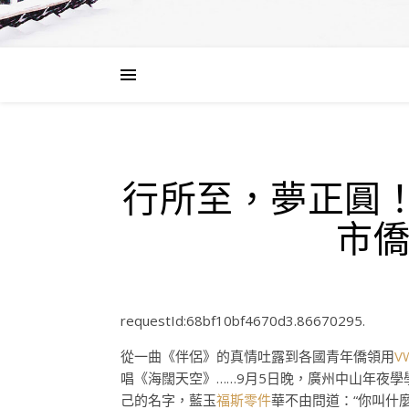
行所至，夢正圓！僑
市
requestId:68bf10bf4670d3.86670295.
從一曲《伴侶》的真情吐露到各國青年僑領用
V
唱《海闊天空》……9月5日晚，廣州中山年夜學
己的名字，藍玉
福斯零件
華不由問道：“你叫什麼