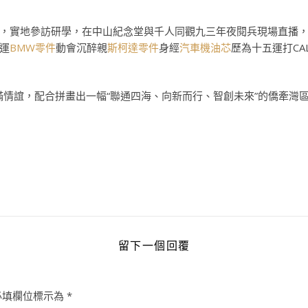
，實地參訪研學，在中山紀念堂與千人同觀九三年夜閱兵現場直播
運
BMW零件
動會沉醉親
斯柯達零件
身經
汽車機油芯
歷為十五運打CA
滿情誼，配合拼畫出一幅“聯通四海、向新而行、智創未來”的僑牽灣
留下一個回覆
必填欄位標示為
*