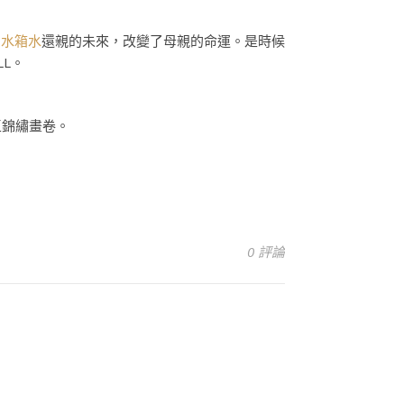
，
水箱水
還親的未來，改變了母親的命運。是時候
LL。
區錦繡畫卷。
0 評論