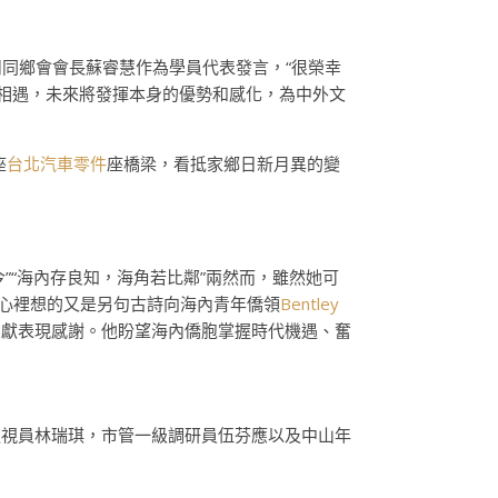
州同鄉會會長蘇睿慧作為學員代表發言，“很榮幸
相遇，未來將發揮本身的優勢和感化，為中外文
座
台北汽車零件
座橋梁，看抵家鄉日新月異的變
”“海內存良知，海角若比鄰”兩然而，雖然她可
心裡想的又是另句古詩向海內青年僑領
Bentley
貢獻表現感謝。他盼望海內僑胞掌握時代機遇、奮
巡視員林瑞琪，市管一級調研員伍芬應以及中山年