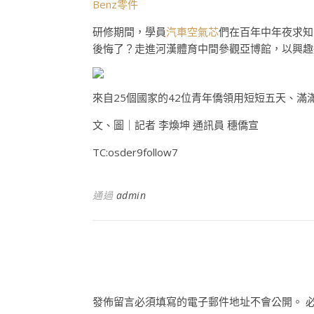
Benz零件
研修期間，學員
汽車空氣芯
們在百年中年夜求知
後悔了？走進河漢體育中間參觀亞博館，以興趣
來自25個國家的42位青年僑領用短短五天、滿
文、圖｜記者 李煥坤 通訊員 穗僑宣
TC:osder9follow7
通過
admin
發佈留言必須填寫的電子郵件地址不會公開。