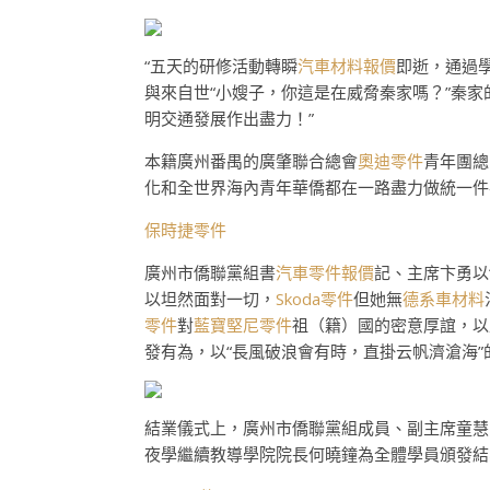
“五天的研修活動轉瞬
汽車材料報價
即逝，通過
與來自世“小嫂子，你這是在威脅秦家嗎？”秦家
明交通發展作出盡力！”
本籍廣州番禺的廣肇聯合總會
奧迪零件
青年團總
化和全世界海內青年華僑都在一路盡力做統一件
保時捷零件
廣州市僑聯黨組書
汽車零件報價
記、主席卞勇以
以坦然面對一切，
Skoda零件
但她無
德系車材料
零件
對
藍寶堅尼零件
祖（籍）國的密意厚誼，以
發有為，以“長風破浪會有時，直掛云帆濟滄海
結業儀式上，廣州市僑聯黨組成員、副主席童慧
夜學繼續教導學院院長何曉鐘為全體學員頒發結