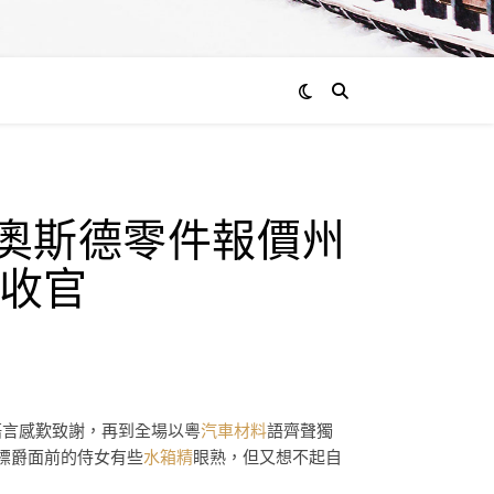
ER奧斯德零件報價州
收官
種語言感歎致謝，再到全場以粵
汽車材料
語齊聲獨
目標爵面前的侍女有些
水箱精
眼熟，但又想不起自