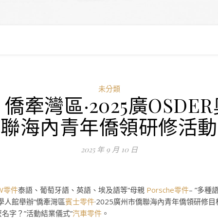
未分類
牽灣區·2025廣OSD
僑聯海內青年僑領研修活動
2025 年 9 月 10 日
W零件
泰語、葡萄牙語、英語、埃及語等“母親
Porsche零件
– ”多
學人館舉辦“僑牽灣區
賓士零件
·2025廣州市僑聯海內青年僑領研修
名字？”活動結業儀式”
汽車零件
。