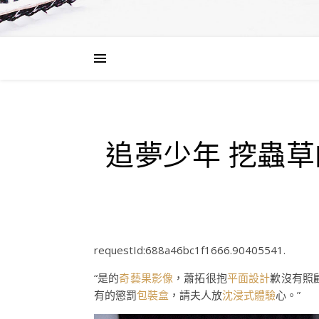
追夢少年 挖蟲
requestId:688a46bc1f1666.90405541.
“是的
奇藝果影像
，蕭拓很抱
平面設計
歉沒有照
有的懲罰
包裝盒
，請夫人放
沈浸式體驗
心。”