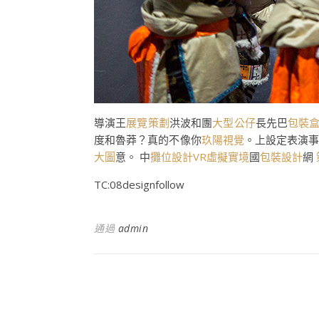
導演王
展覽策劃
洪波和團
大型公仔
長先巴
包裝
度和魯莽？真的不像你
玖陽視覺
。上設定表演
大圖
意。 中
攤位設計
VR虛擬實境
國
包裝設計
網
TC:08designfollow
通過
admin