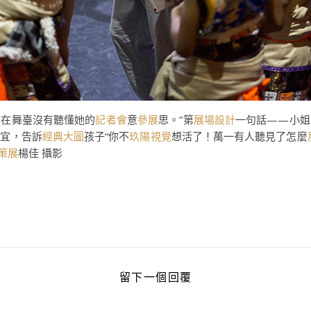
盒
在舞臺沒有聽懂她的
記者會
意
參展
思。”第
展場設計
一句話——小姐
事宜，告訴
經典大圖
孩子“你不
玖陽視覺
想活了！萬一有人聽見了怎麼
策展
楊佳 攝影
留下一個回覆