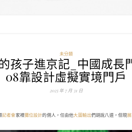
未分類
草的孩子進京記_中國成長
08靠設計虛擬實境門戶
2025 年 7 月 31 日
顧
記者會
家裡
攤位設計
的佣人，任由他
大圖輸出
們胡說八道，但現
展