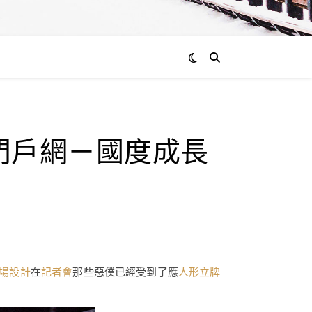
門戶網－國度成長
場設計
在
記者會
那些惡僕已經受到了應
人形立牌