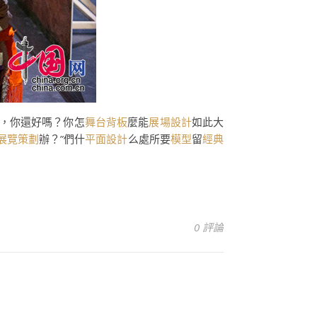
，你還好嗎？你怎
舞台背板
麼能
展場設計
如此大
展覽策劃
辦？”們什
平面設計
么處所要
模型
留
經典
0 評論