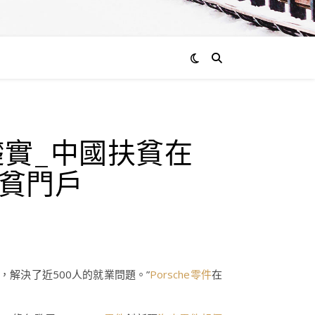
實_中國扶貧在
扶貧門戶
，解決了近500人的就業問題。”
Porsche零件
在