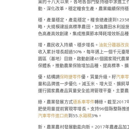
黨的十八大以來，各地各部門堅持穩中求進工
動、深化改革，穩定糧食生產，農業繼續保持穩
穩，產量穩定，產能穩定。糧食總產達到1235
略，大規模建設高標準農田，加強農田水利設
色高產高效創建，集成推廣節本降耗增效新品種新
增，農民收入持續、穩步增長。
油氣分離器改
收入累計增長超過50%，每年邁上一個千元臺階。
園區（基地）目錄，啟動創建41個國家現代農
保體系，推動農業保險增加品種、提高標準、擴
優，結構調
保時捷零件
優，質量升級。籽
汽車零
量和品牌進一步優化。減玉米、增大豆、擴飼草
運行國家農產品質量安全追溯管理平臺，主要農
綠，農業發展方式
德系車零件
轉綠。截至201
肥使用量提前實現零增長。支持96個縣整縣推
汽車零件進口商
到55.
水箱精
3%。
新，農業農村發展動能向新。2017年農產品加