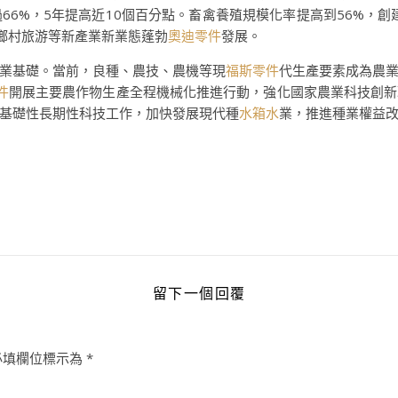
66%，5年提高近10個百分點。畜禽養殖規模化率提高到56%，創
和鄉村旅游等新產業新業態蓬勃
奧迪零件
發展。
業基礎。當前，良種、農技、農機等現
福斯零件
代生產要素成為農
件
開展主要農作物生產全程機械化推進行動，強化國家農業科技創新
基礎性長期性科技工作，加快發展現代種
水箱水
業，推進種業權益
留下一個回覆
必填欄位標示為
*