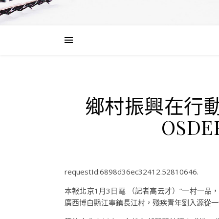
鄉村振興在行
OSD
requestId:6898d36ec32412.52810646.
本報北京1月3日電 （記者高云才）“一村一品，
廣西博白縣江寧鎮長江村，殘疾青年劉入源從一個