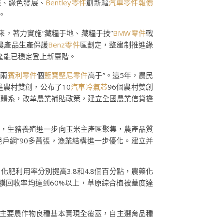
整、綠色發展、
Bentley零件
創新驅
汽車零件報價
。
來，著力實施“藏糧于地、藏糧于技”
BMW零件
戰
農產品生產保護
Benz零件
區劃定，整建制推進綠
食產能已穩定登上新臺階。
“兩
賓利零件
個
藍寶堅尼零件
高于”。這5年，農民
推進農村雙創，公布了10
汽車冷氣芯
96個農村雙創
策體系，改革農業補貼政策，建立全國農業信貸擔
畝，生豬養殖進一步向玉米主產區聚集，農產品質
戶網”90多萬張，漁業結構進一步優化。建立并
化肥利用率分別提高3.8和4.8個百分點，農藥化
膜回收率均達到60%以上，草原綜合植被蓋度達
%，主要農作物良種基本實現全覆蓋，自主選育品種