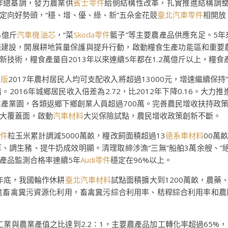
作總基調，發力農業供
賓士零件
給側結構性改革，扎實推進結構調
定向好勢頭，“穩、增、優、綠、新”五朵金花競
臺北汽車零件
相開放
8億斤
汽車機油芯
，“菜
Skoda零件
籃子”等主要農產品供應充足。5年
施建設，開展耕地質量保護與提升行動，啟動糧食生產功能區和重要
技術，糧食產量自2013年以來連續5年都在1.2萬億斤以上，糧
良版
2017年農村居民人均可支配收入將超過13000元，增速繼續保持
2016年城鄉居民收入倍差為2.72，比2012年下降0.16。大力
業產業園，各類返鄉下鄉創業人員超過700萬。完善農民增收扶持政
大覆蓋面，啟動
汽車材料
大災保險試點，農民增收政策創新不斷。
件
粒玉米累計調減5000萬畝，糧改飼面積超過13
德系車材料
00萬
、調生豬、提牛奶成效明顯。清理取締涉漁“三無”船舶3萬余艘、“絕
產品監測合格率連續5年
Audi零件
穩定在96%以上。
7年底，我國輪作休耕
臺北汽車材料
試點面積擴大到1200萬畝，農藥、
進畜禽糞污資源化利用，畜禽糞污綜合利用率、秸稈綜合利用率和農
工業與農業產值之比達到2.2∶1，主要農產品加工轉化率超過65