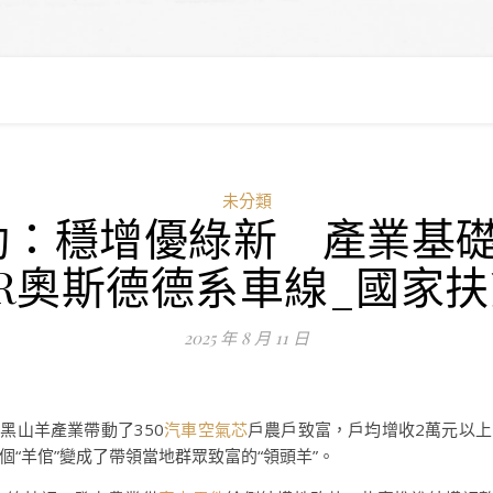
未分類
動：穩增優綠新 產業基礎
ER奧斯德德系車線_國家
2025 年 8 月 11 日
黑山羊產業帶動了350
汽車空氣芯
戶農戶致富，戶均增收2萬元以上
“羊倌”變成了帶領當地群眾致富的“領頭羊”。