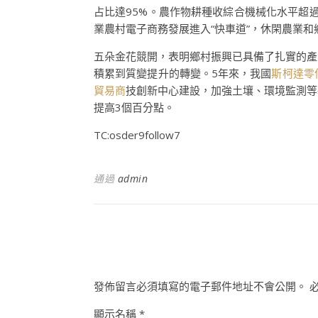
占比達95%。農作物耕種收綜合機械化水平超過
業農村電子商務發展進入“快車道”，休閑農業
五朵金花競開，表明鄉村振興已具備了扎實的產
積累到質變提升的轉變。5年來，我國
斯柯達零
貿易商
技創新中心建設，加強土壤、環境監測等
提高3個百分點。
TC:osder9follow7
通過
admin
發佈留言必須填寫的電子郵件地址不會公開。
顯示名稱
*