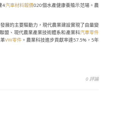
建4
汽車材料報價
020個水產健康養殖示范場。農
業發展的主要驅動力，現代農業建設實現了由量變
聯盟、現代農業產業技術體系和產業科
汽車零件
改革
VW零件
。農業科技進步貢獻率達57.5%，5年
0 評論