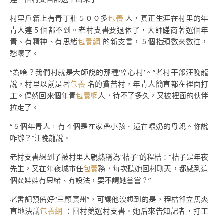
村里戶籍上有青丁壯５００多
包養
人，真正生涯在村里的年
青人連５個都不到。老村支書要退休了，大師磋商著選個年
青、有精神、有思緒
包養網
的新支書，５個指頭數來數往，
愁壞了。
“為啥？我們村就是大師說的那種‘空心村’。”老村干部汪晚龍
說，村里以前是著
包養
名的貧苦村，年青人簡直都在裡面打
工。偶然回來個年青
包養網
人，待不了多久，又被裡面的伙伴
拉走了。
“５個年青人，有４個是在家帶小孩、還在喂奶的母親。你說
咋辦？”汪晚龍說。
老村支書想到了被村里人親熱稱為“桔子”的程桔：“桔子是年夜
先生，又在年夜城市任
包養
務，每次聽她回村聊天，都感到這
個女娃娃有思緒、有設法，要不請她嘗嘗？”
老書記預備好“三顧廣州”，可讓他沒想到的是，程桔卻立馬爽
直地決議
包養網
：回村競選村支書。她后來告知記者，打工