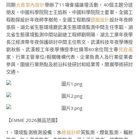
同期
大直室內設計
舉辦了11場會議論壇活動，40個主題分送
朋友，中國科學院院士王焰新、中國科學院院士夏軍、全國工
程勘探設計年夜師李樹苑、全國工程勘探
遊艇設計
設計年夜師
張辰、湖北省生態環境廳武漢生態環境監測中間主任李韜、湖
北省生態環境監測中間站副總工程師劉明陽、湖北工業年夜學
長江經濟帶年夜保護研討中間主任熊文、武漢科技年夜學傳授
劉秋新、武漢輕工年夜學傳授李社鋒等80余位院士專
侘寂風
家、行業主管單位/相關機構代表、企業負責人及行業從業者
參與，圍繞行業熱點及前沿科技研討和結果等，開展學術研討
交通。
【EMME 2026展品范圍】
1、環境監測檢測設備：水
綠設計師
質監測、煙氣監測、輻射