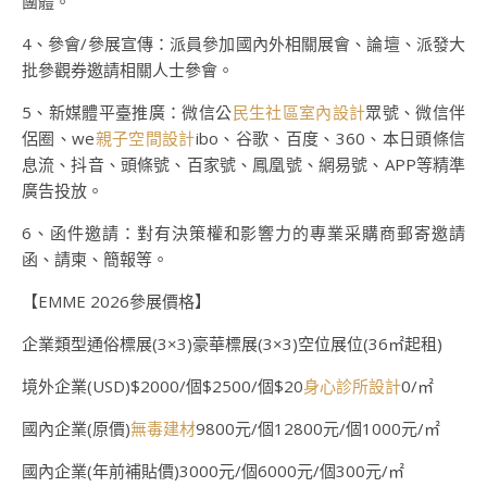
團體。
4、參會/參展宣傳：派員參加國內外相關展會、論壇、派發大
批參觀券邀請相關人士參會。
5、新媒體平臺推廣：微信公
民生社區室內設計
眾號、微信伴
侶圈、we
親子空間設計
ibo、谷歌、百度、360、本日頭條信
息流、抖音、頭條號、百家號、鳳凰號、網易號、APP等精準
廣告投放。
6、函件邀請：對有決策權和影響力的專業采購商郵寄邀請
函、請柬、簡報等。
【EMME 2026參展價格】
企業類型通俗標展(3×3)豪華標展(3×3)空位展位(36㎡起租)
境外企業(USD)$2000/個$2500/個$20
身心診所設計
0/㎡
國內企業(原價)
無毒建材
9800元/個12800元/個1000元/㎡
國內企業(年前補貼價)3000元/個6000元/個300元/㎡