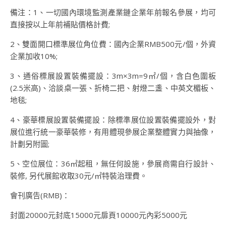
備注：1、一切國內環境監測產業鏈企業年前報名參展，均可
直接按以上年前補貼價格計費;
2、雙面開口標準展位角位費：國內企業RMB500元/個，外資
企業加收10%;
3、通俗標展設置裝備擺設：3m×3m=9㎡/個，含白色圍板
(2.5米高)、洽談桌一張、折椅二把、射燈二盞、中英文楣板、
地毯;
4、豪華標展設置裝備擺設：除標準展位設置裝備擺設外，對
展位進行統一豪華裝修，有用體現參展企業整體實力與抽像，
計劃另附圖;
5、空位展位：36㎡起租，無任何設施，參展商需自行設計、
裝修, 另代展館收取30元/㎡特裝治理費。
會刊廣告(RMB)：
封面20000元封底15000元扉頁10000元內彩5000元