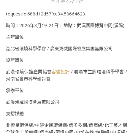
2025 年 8 月 2 日
requestId:688d12d57fce34.58664623.
時間：2026年3月19-21日 | 地點：武漢國際博覽中間(漢陽)
主辦單位
湖北省環境科學學會 / 廣東鴻威國際會展集團無限公司
協辦單位
武漢環境保護產業協會
客變設計
/ 襄陽市生態環境科學學會 /
河南省會市科學研討會
承辦單位
武漢鴻威國博會展無限公司
支撐媒體
北極星環保網/中鏈企通環保網/儀多多網/儀商網/化工英才網
全球化工設備網/儀表網/環境中國/中塑在線/軸聘網/中項網/