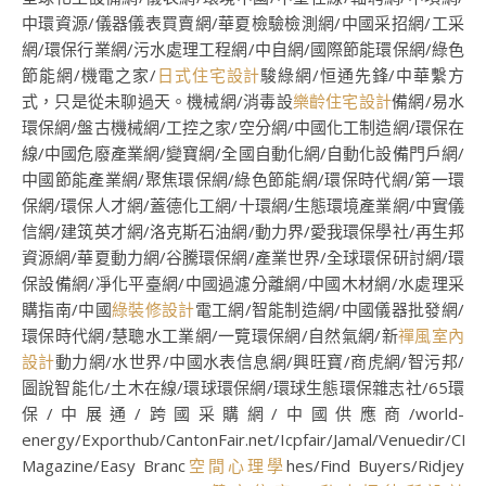
中環資源/儀器儀表買賣網/華夏檢驗檢測網/中國采招網/工采
網/環保行業網/污水處理工程網/中自網/國際節能環保網/綠色
節能網/機電之家/
日式住宅設計
駿綠網/恒通先鋒/中華繫方
式，只是從未聊過天。機械網/消毒設
樂齡住宅設計
備網/易水
環保網/盤古機械網/工控之家/空分網/中國化工制造網/環保在
線/中國危廢產業網/變寶網/全國自動化網/自動化設備門戶網/
中國節能產業網/聚焦環保網/綠色節能網/環保時代網/第一環
保網/環保人才網/蓋德化工網/十環網/生態環境產業網/中實儀
信網/建筑英才網/洛克斯石油網/動力界/愛我環保學社/再生邦
資源網/華夏動力網/谷騰環保網/產業世界/全球環保研討網/環
保設備網/凈化平臺網/中國過濾分離網/中國木材網/水處理采
購指南/中國
綠裝修設計
電工網/智能制造網/中國儀器批發網/
環保時代網/慧聰水工業網/一覽環保網/自然氣網/新
禪風室內
設計
動力網/水世界/中國水表信息網/興旺寶/商虎網/智污邦/
圖說智能化/土木在線/環球環保網/環球生態環保雜志社/65環
保/中展通/跨國采購網/中國供應商/world-
energy/Exporthub/CantonFair.net/Icpfair/Jamal/Venuedir/CL
Magazine/Easy Branc
空間心理學
hes/Find Buyers/Ridjey