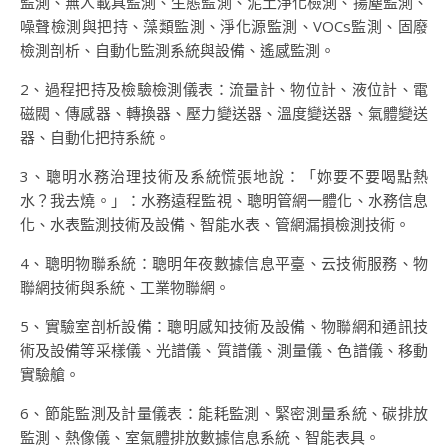
監測、無人載具監測、生態監測、泥土淨化檢測、揚塵監測、
噪聲檢測與把持、藻類監測、淨化源監測、VOCs監測、固廢
檢測剖析、自動化監測系統與設備、遙感監測。
2、過程把持及檢驗檢測儀表：流量計、物位計、液位計、電
磁閥、傳感器、轉換器、壓力變送器、溫度變送器、氣體變送
器、自動化把持系統。
3、聰明水務治理技術及系統慌張地說：「妳要不要喝點熱
水？我去燒。」：水務遠程監視、聰明管網一體化、水務信息
化、水表監測技術及設備、智能水表、管網漏損檢測技術。
4、聰明物聯系統：聰明年夜數據信息平臺、云技術服務、物
聯網技術與系統、工業物聯網。
5、實驗室剖析設備：聰明感知技術及設備、物聯網和通訊技
術及設備等采樣儀、光譜儀、質譜儀、測量儀、色譜儀、移動
實驗艙。
6、節能監測及計量儀表：能耗監測、緊密測量系統、碳排放
監測、熱像儀、室氣體排放數據信息系統、智能表具。