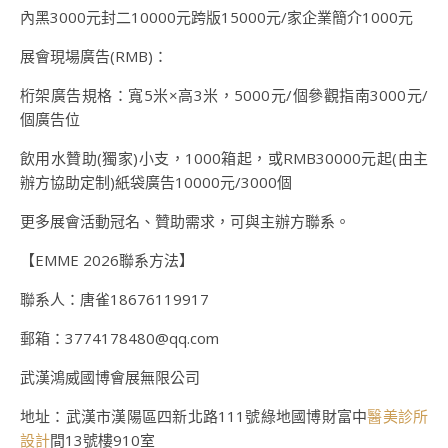
內黑3000元封二10000元跨版15000元/家企業簡介1000元
展會現場廣告(RMB)：
桁架廣告規格：寬5米×高3米，5000元/個參觀指南3000元/
個廣告位
飲用水贊助(獨家)小支，1000箱起，或RMB30000元起(由主
辦方協助定制)紙袋廣告10000元/3000個
更多展會活動冠名、贊助需求，可與主辦方聯系。
【EMME 2026聯系方法】
聯系人：唐雀18676119917
郵箱：3774178480@qq.com
武漢鴻威國博會展無限公司
地址：武漢市漢陽區四新北路111號綠地國博財富中
醫美診所
設計
間13號樓910室