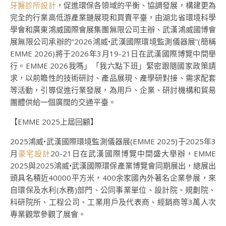
牙醫診所設計
，促進環保各領域的平衡、協調發展，構建更為
完全的行業高低游產業鏈展現和買賣平臺，由湖北省環境科學
學會和廣東鴻威國際會展集團無限公司主辦、武漢鴻威國博會
展無限公司承辦的“2026鴻威•武漢國際環境監測儀器展”(簡稱
EMME 2026)將于2026年3月19-21日在武漢國際博覽中間舉
行。EMME 2026我嗎」「我六點下班」緊密跟隨國家政策請
求，以前瞻性的技術研討、產品展現、產學研對接、需求配套
等活動，引導促進行業發展，為用戶、企業、研討機構和貿易
團體供給一個廣闊的交通平臺。
【EMME 2025上屆回顧】
2025鴻威•武漢國際環境監測儀器展(EMME 2025)于2025年3
月
豪宅設計
20-21日在武漢國際博覽中間盛大舉辦，EMME
2025與2025鴻威•武漢國際環保產業博覽會同期展出，總展出
頭具名積近40000平方米，400余家國內外著名企業參展，來
自環保及水利(水務)部門、公同事業單位、設計院、規劃院、
科研院所、工程公司、工業用戶及代表商、經銷商等3萬人次
專業觀眾參觀了展會。