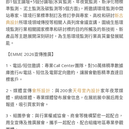
即1個主論壇+5個分論壇(水質監測、年夜氣監測、新淨化物標
準監測、泥土監測及碳監測等5個方面)，將邀請環境監測中間
站專家、環境行業標準制訂及修訂參與專家、高校和研討
新古
典設計
所環境領域傳授等相關人員列席會議宣講，圍繞生態環
境監測行業相關國家標準和研討標的目的所觸及的新技術、新
產品等主題展開深刻研討，為生態環境監測行業高質量發展賦
能。
【EMME 2026宣傳推廣】
1、電話/短信邀請：專業Call Center團隊，對50萬條精準數據
庫進行AI電話、短信及電郵定向邀約，讓展會動態精準直達目
標客戶。
2、媒體宣傳
會所設計
：與200余
天母室內設計
家年夜眾媒
體、網絡媒體、專業媒體發布展會信息，在展前展中展后周全
報道，吸引買家到會。
3、組團參會：與行業權威協會、商會等機構緊密一起配合，
周全宣傳及推廣展會，攜手一起配合、配合組織地區專業參觀