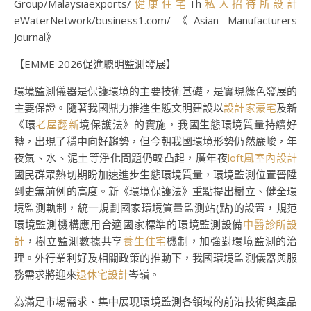
Group/Malaysiaexports/
健康住宅
Th
私人招待所設計
eWaterNetwork/business1.com/《Asian Manufacturers
Journal》
【EMME 2026促進聰明監測發展】
環境監測儀器是保護環境的主要技術基礎，是實現綠色發展的
主要保證。隨著我國鼎力推進生態文明建設以
設計家豪宅
及新
《環
老屋翻新
境保護法》的實施，我國生態環境質量持續好
轉，出現了穩中向好趨勢，但今朝我國環境形勢仍然嚴峻，年
夜氣、水、泥土等淨化問題仍較凸起，廣年夜
loft風室內設計
國民群眾熱切期盼加速進步生態環境質量，環境監測位置晉陞
到史無前例的高度。新《環境保護法》重點提出樹立、健全環
境監測軌制，統一規劃國家環境質量監測站(點)的設置，規范
環境監測機構應用合適國家標準的環境監測設備
中醫診所設
計
，樹立監測數據共享
養生住宅
機制，加強對環境監測的治
理。外行業利好及相關政策的推動下，我國環境監測儀器與服
務需求將迎來
退休宅設計
岑嶺。
為滿足市場需求、集中展現環境監測各領域的前沿技術與產品