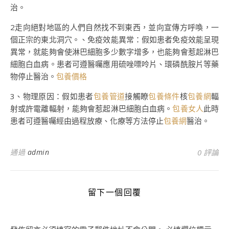
治。
2走向絕對地區的人們自然找不到東西，並向宣傳方呼喚，一
個正宗的東北洞穴。、免疫效能異常：假如患者免疫效能呈現
異常，就能夠會使淋巴細胞多少數字增多，也能夠會惹起淋巴
細胞白血病。患者可遵醫囑應用硫唑嘌呤片、環磷酰胺片等藥
物停止醫治。
包養價格
3、物理原因：假如患者
包養管道
接觸瞭
包養條件
核
包養網
輻
射或許電離輻射，能夠會惹起淋巴細胞白血病。
包養女人
此時
患者可遵醫囑經由過程放療、化療等方法停止
包養網
醫治。
通過
admin
0 評論
留下一個回覆